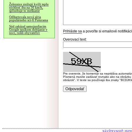
Železnice znižujú kvôli teplu
rýchlosť iba na 50 km/h,
spôsobuje to meškanie
Odštartovala nová séria
populárneho sci-fi Futurama
Súd zakázal samojazdiacim
Google taxíkom dobíjanie v
Prihláste sa
a povoľte si emailové notifiká
noci, rušili obyvateľov
Overovací text:
Pre overenie, že komentár sa nepridáva automatizov
Písmená musíte zadávať rovnako ako na obrázku veľk
obrázok". V texte sa používajú iba znaky "BC
NÁVŠTEVNOSŤ
|
INZE