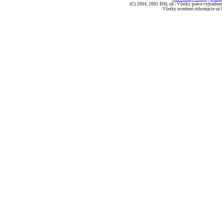
(C) 2004, 2005 DSL.sk | Všetky práva vyhradené
Všetky uvedené informácie sú b