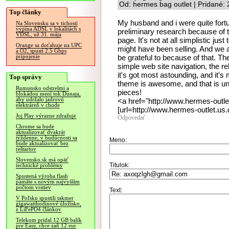
Od: hermes bag outlet | Pridané:
Top články
My husband and i were quite fort
Na Slovensku sa v tichosti
vypína ADSL v lokalitách s
preliminary research because of 
VDSL, už 31. mája
page. It's not at all simplistic jus
Orange sa doťahuje na UPC
might have been selling. And we a
a O2, spustí 2.5 Gbps
be grateful to because of that. T
pripojenie
simple web site navigation, the re
it's got most astounding, and it's
Top správy
theme is awesome, and that is unb
Rumunsko odstrelmi a
pieces!
blokádou mení tok Dunaja,
aby udržalo jadrovú
<a href="http://www.hermes-outle
elektráreň v chode
[url=http://www.hermes-outlet.us.
Joj Play výrazne zdražuje
Odpovedať
Chrome sa bude
aktualizovať dvakrát
týždenne, v budúcnosti sa
Meno:
bude aktualizovať bez
reštartov
Slovensko.sk má opäť
Titulok:
technické problémy
Spustená výroba flash
pamäte s novým najvyšším
počtom vrstiev
Text:
V Poľsku spustili takmer
gigawatthodinové úložisko,
z LiFePO4 článkov
Telekom pridal 12 GB balík
pre Easy, chce zaň 12 eur