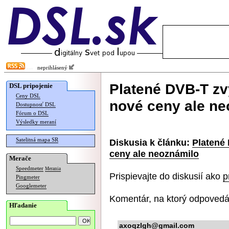
neprihlásený
Platené DVB-T zv
DSL pripojenie
Ceny DSL
nové ceny ale ne
Dostupnosť DSL
Fórum o DSL
Výsledky meraní
Satelitná mapa SR
Diskusia k článku:
Platené
ceny ale neoznámilo
Merače
Speedmeter
Merania
Prispievajte do diskusií ako
p
Pingmeter
Googlemeter
Komentár, na ktorý odpovedá
Hľadanie
axoqzlgh@gmail.com