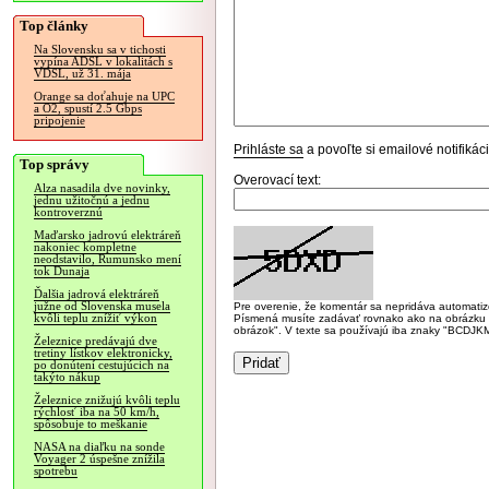
Top články
Na Slovensku sa v tichosti
vypína ADSL v lokalitách s
VDSL, už 31. mája
Orange sa doťahuje na UPC
a O2, spustí 2.5 Gbps
pripojenie
Prihláste sa
a povoľte si emailové notifiká
Top správy
Overovací text:
Alza nasadila dve novinky,
jednu užitočnú a jednu
kontroverznú
Maďarsko jadrovú elektráreň
nakoniec kompletne
neodstavilo, Rumunsko mení
tok Dunaja
Ďalšia jadrová elektráreň
južne od Slovenska musela
Pre overenie, že komentár sa nepridáva automatizov
kvôli teplu znížiť výkon
Písmená musíte zadávať rovnako ako na obrázku veľk
obrázok". V texte sa používajú iba znaky "BC
Železnice predávajú dve
tretiny lístkov elektronicky,
po donútení cestujúcich na
takýto nákup
Železnice znižujú kvôli teplu
rýchlosť iba na 50 km/h,
spôsobuje to meškanie
NASA na diaľku na sonde
Voyager 2 úspešne znížila
spotrebu