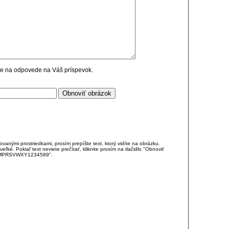
cie na odpovede na Váš príspevok.
anými prostriedkami, prosím prepíšte text, ktorý vidíte na obrázku.
é. Pokiaľ text neviete prečítať, kliknite prosím na tlačidlo "Obnoviť
DJKMPRSVWXY1234589".