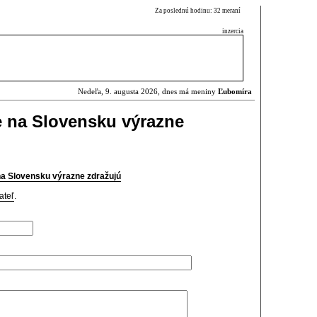
Za poslednú hodinu: 32 meraní
inzercia
Nedeľa, 9. augusta 2026, dnes má meniny
Ľubomíra
e na Slovensku výrazne
na Slovensku výrazne zdražujú
ateľ
.