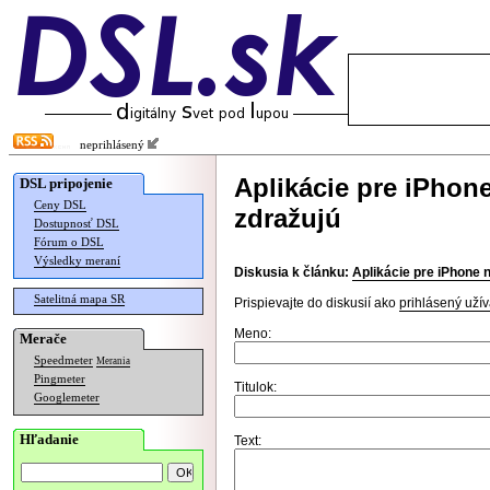
neprihlásený
Aplikácie pre iPhon
DSL pripojenie
Ceny DSL
zdražujú
Dostupnosť DSL
Fórum o DSL
Výsledky meraní
Diskusia k článku:
Aplikácie pre iPhone 
Satelitná mapa SR
Prispievajte do diskusií ako
prihlásený užív
Meno:
Merače
Speedmeter
Merania
Pingmeter
Titulok:
Googlemeter
Hľadanie
Text: