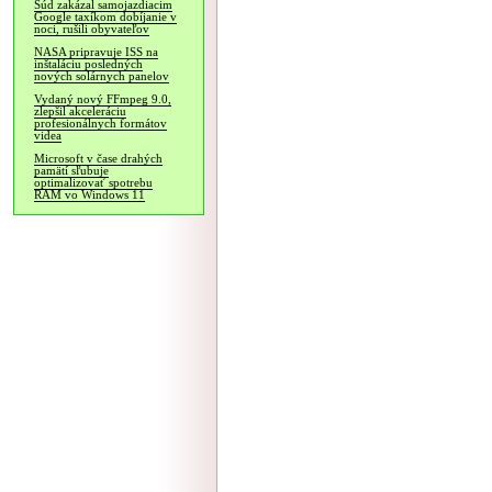
Súd zakázal samojazdiacim
Google taxíkom dobíjanie v
noci, rušili obyvateľov
NASA pripravuje ISS na
inštaláciu posledných
nových solárnych panelov
Vydaný nový FFmpeg 9.0,
zlepšil akceleráciu
profesionálnych formátov
videa
Microsoft v čase drahých
pamätí sľubuje
optimalizovať spotrebu
RAM vo Windows 11