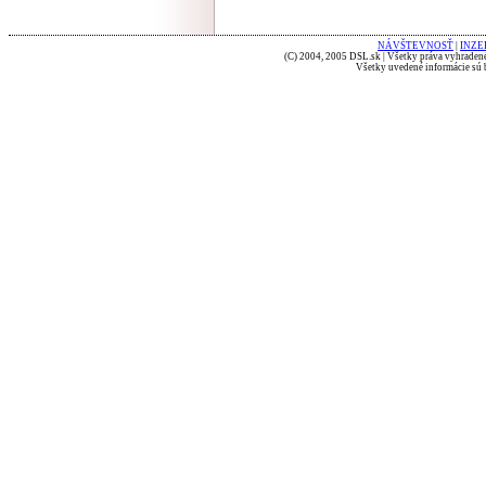
NÁVŠTEVNOSŤ
|
INZE
(C) 2004, 2005 DSL.sk | Všetky práva vyhradené
Všetky uvedené informácie sú b