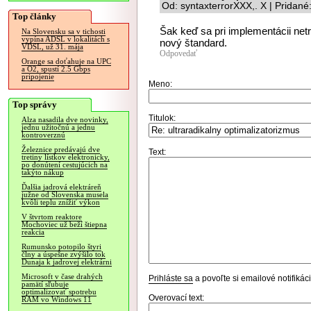
Od: syntaxterrorXXX,. X | Pridan
Top články
Šak keď sa pri implementácii netr
Na Slovensku sa v tichosti
vypína ADSL v lokalitách s
nový štandard.
VDSL, už 31. mája
Odpovedať
Orange sa doťahuje na UPC
a O2, spustí 2.5 Gbps
pripojenie
Meno:
Top správy
Titulok:
Alza nasadila dve novinky,
jednu užitočnú a jednu
kontroverznú
Železnice predávajú dve
Text:
tretiny lístkov elektronicky,
po donútení cestujúcich na
takýto nákup
Ďalšia jadrová elektráreň
južne od Slovenska musela
kvôli teplu znížiť výkon
V štvrtom reaktore
Mochoviec už beží štiepna
reakcia
Rumunsko potopilo štyri
člny a úspešne zvýšilo tok
Dunaja k jadrovej elektrárni
Microsoft v čase drahých
Prihláste sa
a povoľte si emailové notifiká
pamätí sľubuje
optimalizovať spotrebu
Overovací text:
RAM vo Windows 11