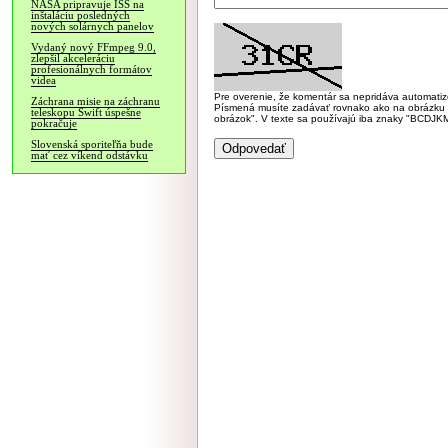
NASA pripravuje ISS na
inštaláciu posledných
nových solárnych panelov
Vydaný nový FFmpeg 9.0,
zlepšil akceleráciu
profesionálnych formátov
videa
Pre overenie, že komentár sa nepridáva automatizov
Záchrana misie na záchranu
Písmená musíte zadávať rovnako ako na obrázku veľk
teleskopu Swift úspešne
obrázok". V texte sa používajú iba znaky "BC
pokračuje
Slovenská sporiteľňa bude
mať cez víkend odstávku