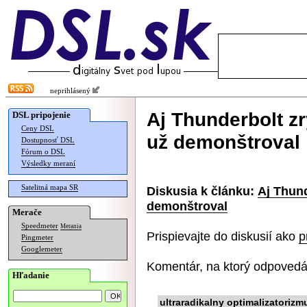
neprihlásený
Aj Thunderbolt zr
DSL pripojenie
Ceny DSL
už demonštroval
Dostupnosť DSL
Fórum o DSL
Výsledky meraní
Satelitná mapa SR
Diskusia k článku:
Aj Thund
demonštroval
Merače
Speedmeter
Merania
Prispievajte do diskusií ako
p
Pingmeter
Googlemeter
Komentár, na ktorý odpovedá
Hľadanie
ultraradikalny optimalizatorizm