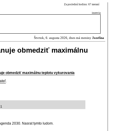
Za poslednú hodinu: 67 meraní
inzercia
Štvrtok, 6. augusta 2026, dnes má meniny
Jozefína
lánuje obmedziť maximálnu
nuje obmedziť maximálnu teplotu vykurovania
ateľ
.
41
 Agenda 2030. Nasrat tymto ludom.