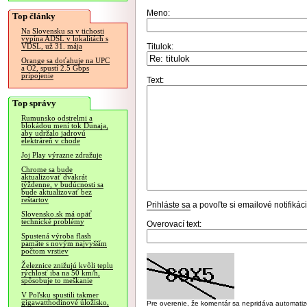
Meno:
Top články
Na Slovensku sa v tichosti
vypína ADSL v lokalitách s
Titulok:
VDSL, už 31. mája
Orange sa doťahuje na UPC
a O2, spustí 2.5 Gbps
pripojenie
Text:
Top správy
Rumunsko odstrelmi a
blokádou mení tok Dunaja,
aby udržalo jadrovú
elektráreň v chode
Joj Play výrazne zdražuje
Chrome sa bude
aktualizovať dvakrát
týždenne, v budúcnosti sa
bude aktualizovať bez
reštartov
Prihláste sa
a povoľte si emailové notifiká
Slovensko.sk má opäť
technické problémy
Overovací text:
Spustená výroba flash
pamäte s novým najvyšším
počtom vrstiev
Železnice znižujú kvôli teplu
rýchlosť iba na 50 km/h,
spôsobuje to meškanie
V Poľsku spustili takmer
gigawatthodinové úložisko,
Pre overenie, že komentár sa nepridáva automatizov