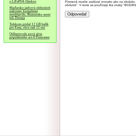
z LiFePO4 článkov
Písmená musíte zadávať rovnako ako na obrázku veľk
obrázok". V texte sa používajú iba znaky "BC
Maďarsko jadrovú elektráreň
nakoniec kompletne
neodstavilo, Rumunsko mení
tok Dunaja
Telekom pridal 12 GB balík
pre Easy, chce zaň 12 eur
Odštartovala nová séria
populárneho sci-fi Futurama