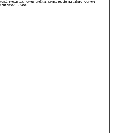
é. Pokiaľ text neviete prečítať, kliknite prosím na tlačidlo "Obnoviť
DJKMPRSVWXY1234589".