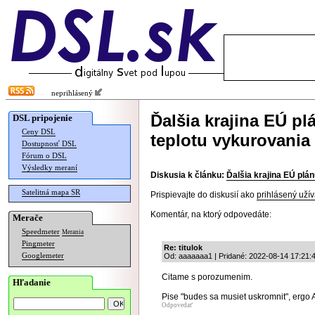
neprihlásený
Ďalšia krajina EÚ p
DSL pripojenie
Ceny DSL
teplotu vykurovania
Dostupnosť DSL
Fórum o DSL
Výsledky meraní
Diskusia k článku:
Ďalšia krajina EÚ plá
Satelitná mapa SR
Prispievajte do diskusií ako
prihlásený užív
Komentár, na ktorý odpovedáte:
Merače
Speedmeter
Merania
Pingmeter
Re: titulok
Googlemeter
Od: aaaaaaa1 | Pridané: 2022-08-14 17:21:
Citame s porozumenim.
Hľadanie
Pise "budes sa musiet uskromnit", ergo
Odpovedať