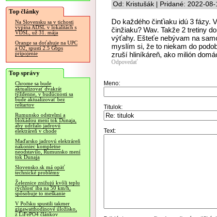
Od: Kristušák | Pridané: 2022-08
Top články
Do každého činťiaku idú 3 fázy. 
Na Slovensku sa v tichosti
vypína ADSL v lokalitách s
činžiaku? Wav. Takže 2 tretiny d
VDSL, už 31. mája
výťahy. Ešteťe nebývam na samom 
Orange sa doťahuje na UPC
myslím si, že to niekam do podobn
a O2, spustí 2.5 Gbps
zruší hliníkáreň, ako milión domá
pripojenie
Odpovedať
Top správy
Meno:
Chrome sa bude
aktualizovať dvakrát
týždenne, v budúcnosti sa
bude aktualizovať bez
reštartov
Titulok:
Rumunsko odstrelmi a
blokádou mení tok Dunaja,
aby udržalo jadrovú
Text:
elektráreň v chode
Maďarsko jadrovú elektráreň
nakoniec kompletne
neodstavilo, Rumunsko mení
tok Dunaja
Slovensko.sk má opäť
technické problémy
Železnice znižujú kvôli teplu
rýchlosť iba na 50 km/h,
spôsobuje to meškanie
V Poľsku spustili takmer
gigawatthodinové úložisko,
z LiFePO4 článkov