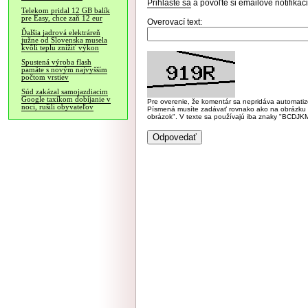
Prihláste sa
a povoľte si emailové notifiká
Telekom pridal 12 GB balík
pre Easy, chce zaň 12 eur
Overovací text:
Ďalšia jadrová elektráreň
južne od Slovenska musela
kvôli teplu znížiť výkon
Spustená výroba flash
pamäte s novým najvyšším
počtom vrstiev
Súd zakázal samojazdiacim
Google taxíkom dobíjanie v
Pre overenie, že komentár sa nepridáva automatizov
noci, rušili obyvateľov
Písmená musíte zadávať rovnako ako na obrázku veľk
obrázok". V texte sa používajú iba znaky "BC