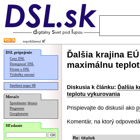
neprihlásený
Ďalšia krajina E
DSL pripojenie
Ceny DSL
maximálnu teplot
Dostupnosť DSL
Fórum o DSL
Výsledky meraní
Satelitná mapa SR
Diskusia k článku:
Ďalšia 
teplotu vykurovania
Merače
Speedmeter
Merania
Prispievajte do diskusií ako
p
Pingmeter
Googlemeter
Komentár, na ktorý odpovedá
Hľadanie
Re: titulok