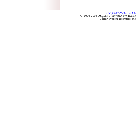
NÁVŠTEVNOSŤ
|
INZE
(C) 2004, 2005 DSL.sk | Všetky práva vyhradené
Všetky uvedené informácie sú b