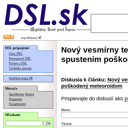
neprihlásený
Nový vesmírny te
DSL pripojenie
Ceny DSL
spustením pošk
Dostupnosť DSL
Fórum o DSL
Výsledky meraní
Satelitná mapa SR
Diskusia k článku:
Nový ve
poškodený meteoroidom
Merače
Speedmeter
Merania
Prispievajte do diskusií ako
p
Pingmeter
Googlemeter
Meno:
Hľadanie
Titulok: