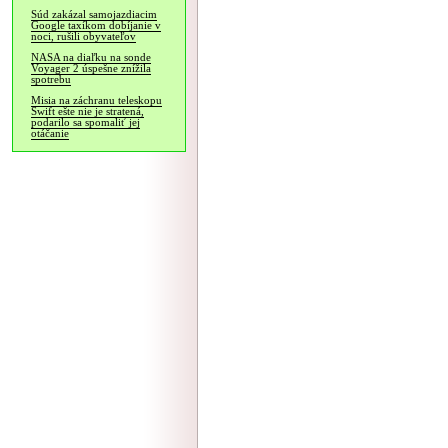
Súd zakázal samojazdiacim
Google taxíkom dobíjanie v
noci, rušili obyvateľov
NASA na diaľku na sonde
Voyager 2 úspešne znížila
spotrebu
Misia na záchranu teleskopu
Swift ešte nie je stratená,
podarilo sa spomaliť jej
otáčanie