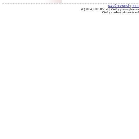
NÁVŠTEVNOSŤ
|
INZE
(C) 2004, 2005 DSL.sk | Všetky práva vyhradené
Všetky uvedené informácie sú b