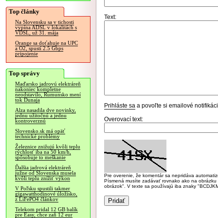
Top články
Text:
Na Slovensku sa v tichosti
vypína ADSL v lokalitách s
VDSL, už 31. mája
Orange sa doťahuje na UPC
a O2, spustí 2.5 Gbps
pripojenie
Top správy
Maďarsko jadrovú elektráreň
nakoniec kompletne
neodstavilo, Rumunsko mení
tok Dunaja
Prihláste sa
a povoľte si emailové notifiká
Alza nasadila dve novinky,
jednu užitočnú a jednu
Overovací text:
kontroverznú
Slovensko.sk má opäť
technické problémy
Železnice znižujú kvôli teplu
rýchlosť iba na 50 km/h,
spôsobuje to meškanie
Ďalšia jadrová elektráreň
južne od Slovenska musela
Pre overenie, že komentár sa nepridáva automatizov
kvôli teplu znížiť výkon
Písmená musíte zadávať rovnako ako na obrázku veľk
obrázok". V texte sa používajú iba znaky "BC
V Poľsku spustili takmer
gigawatthodinové úložisko,
z LiFePO4 článkov
Telekom pridal 12 GB balík
pre Easy, chce zaň 12 eur