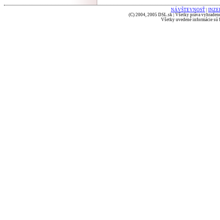
NÁVŠTEVNOSŤ
|
INZE
(C) 2004, 2005 DSL.sk | Všetky práva vyhradené
Všetky uvedené informácie sú b