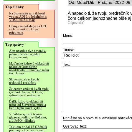
Od: Muad'Dib | Pridané: 2022-06
Top články
A napadlo ti, že tvoju predrečník v
Na Slovensku sa v tichosti
vypína ADSL v lokalitách s
čom celkom jednoznačne píše aj č
VDSL, už 31. mája
Odpovedať
Orange sa doťahuje na UPC
a O2, spustí 2.5 Gbps
pripojenie
Meno:
Top správy
Titulok:
Alza nasadila dve novinky,
jednu užitočnú a jednu
kontroverznú
Maďarsko jadrovú elektráreň
Text:
nakoniec kompletne
neodstavilo, Rumunsko mení
tok Dunaja
Slovensko.sk má opäť
technické problémy
Železnice znižujú kvôli teplu
rýchlosť iba na 50 km/h,
spôsobuje to meškanie
Ďalšia jadrová elektráreň
južne od Slovenska musela
kvôli teplu znížiť výkon
V Poľsku spustili takmer
gigawatthodinové úložisko,
Prihláste sa
a povoľte si emailové notifiká
z LiFePO4 článkov
Overovací text:
Telekom pridal 12 GB balík
pre Easy, chce zaň 12 eur