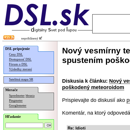
neprihlásený
Nový vesmírny te
DSL pripojenie
Ceny DSL
spustením pošk
Dostupnosť DSL
Fórum o DSL
Výsledky meraní
Satelitná mapa SR
Diskusia k článku:
Nový ve
poškodený meteoroidom
Merače
Speedmeter
Merania
Prispievajte do diskusií ako
p
Pingmeter
Googlemeter
Komentár, na ktorý odpovedá
Hľadanie
Re: Idioti