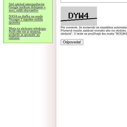
Súd zakázal samojazdiacim
Google taxíkom dobíjanie v
noci, rušili obyvateľov
NASA na diaľku na sonde
Voyager 2 úspešne znížila
spotrebu
Pre overenie, že komentár sa nepridáva automatizov
Misia na záchranu teleskopu
Písmená musíte zadávať rovnako ako na obrázku veľk
Swift ešte nie je stratená,
obrázok". V texte sa používajú iba znaky "BC
podarilo sa spomaliť jej
otáčanie