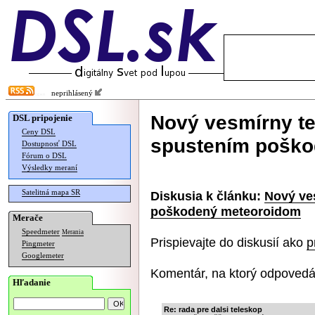
neprihlásený
Nový vesmírny te
DSL pripojenie
Ceny DSL
spustením pošk
Dostupnosť DSL
Fórum o DSL
Výsledky meraní
Satelitná mapa SR
Diskusia k článku:
Nový ve
poškodený meteoroidom
Merače
Speedmeter
Merania
Prispievajte do diskusií ako
p
Pingmeter
Googlemeter
Komentár, na ktorý odpovedá
Hľadanie
Re: rada pre dalsi teleskop