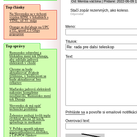
Od: Menšia väčšina | Pridané: 2022-06-09 1
Top články
Stačí zopár rezervných, ako koleso.
Na Slovensku sa v tichosti
Odpovedať
vypína ADSL v lokalitách s
VDSL, už 31. mája
Meno:
Orange sa doťahuje na UPC
a O2, spustí 2.5 Gbps
pripojenie
Titulok:
Top správy
Rumunsko odstrelmi a
blokádou mení tok Dunaja,
Text:
aby udržalo jadrovú
elektráreň v chode
Chrome sa bude
aktualizovať dvakrát
týždenne, v budúcnosti sa
bude aktualizovať bez
reštartov
Maďarsko jadrovú elektráreň
nakoniec kompletne
neodstavilo, Rumunsko mení
tok Dunaja
Slovensko.sk má opäť
technické problémy
Prihláste sa
a povoľte si emailové notifiká
Železnice znižujú kvôli teplu
rýchlosť iba na 50 km/h,
Overovací text:
spôsobuje to meškanie
V Poľsku spustili takmer
gigawatthodinové úložisko,
z LiFePO4 článkov