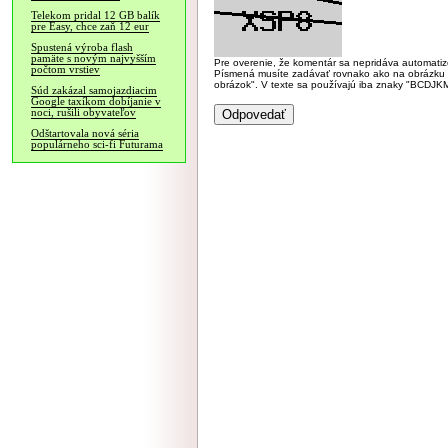
Telekom pridal 12 GB balík
pre Easy, chce zaň 12 eur
Spustená výroba flash
pamäte s novým najvyšším
Pre overenie, že komentár sa nepridáva automatizov
počtom vrstiev
Písmená musíte zadávať rovnako ako na obrázku veľk
obrázok". V texte sa používajú iba znaky "BC
Súd zakázal samojazdiacim
Google taxíkom dobíjanie v
noci, rušili obyvateľov
Odštartovala nová séria
populárneho sci-fi Futurama