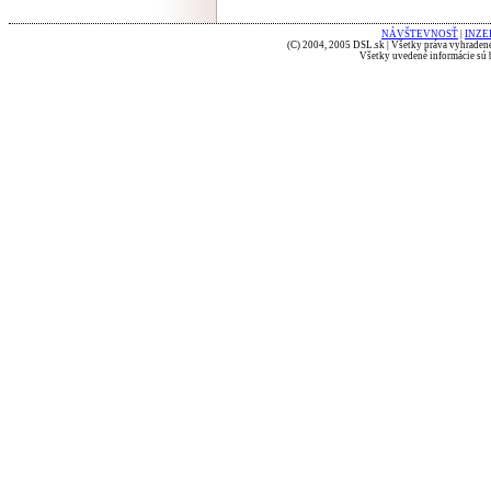
NÁVŠTEVNOSŤ
|
INZE
(C) 2004, 2005 DSL.sk | Všetky práva vyhradené
Všetky uvedené informácie sú b