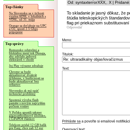
Od: syntaxterrorXXX,. X | Pridan
Top články
To skladanie je jasný dôkaz, že 
Na Slovensku sa v tichosti
vypína ADSL v lokalitách s
štúdia teleskopických štandardov
VDSL, už 31. mája
flag pri priekaznom substituovaní 
Orange sa doťahuje na UPC
Odpovedať
a O2, spustí 2.5 Gbps
pripojenie
Meno:
Top správy
Rumunsko odstrelmi a
blokádou mení tok Dunaja,
Titulok:
aby udržalo jadrovú
elektráreň v chode
Joj Play výrazne zdražuje
Text:
Chrome sa bude
aktualizovať dvakrát
týždenne, v budúcnosti sa
bude aktualizovať bez
reštartov
Slovensko.sk má opäť
technické problémy
Spustená výroba flash
pamäte s novým najvyšším
počtom vrstiev
V Poľsku spustili takmer
gigawatthodinové úložisko,
z LiFePO4 článkov
Prihláste sa
a povoľte si emailové notifiká
Telekom pridal 12 GB balík
pre Easy, chce zaň 12 eur
Overovací text: