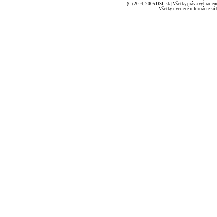
(C) 2004, 2005 DSL.sk | Všetky práva vyhradené
Všetky uvedené informácie sú b