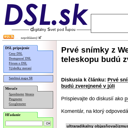
neprihlásený
Prvé snímky z W
DSL pripojenie
Ceny DSL
teleskopu budú zv
Dostupnosť DSL
Fórum o DSL
Výsledky meraní
Satelitná mapa SR
Diskusia k článku:
Prvé sn
budú zverejnené v júli
Merače
Speedmeter
Merania
Prispievajte do diskusií ako
p
Pingmeter
Googlemeter
Komentár, na ktorý odpovedá
Hľadanie
ultraradikalny objasňovačizmu