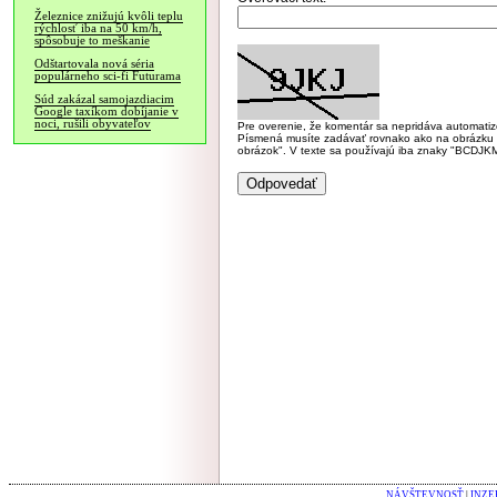
Železnice znižujú kvôli teplu
rýchlosť iba na 50 km/h,
spôsobuje to meškanie
Odštartovala nová séria
populárneho sci-fi Futurama
Súd zakázal samojazdiacim
Google taxíkom dobíjanie v
noci, rušili obyvateľov
Pre overenie, že komentár sa nepridáva automatizov
Písmená musíte zadávať rovnako ako na obrázku veľk
obrázok". V texte sa používajú iba znaky "BC
NÁVŠTEVNOSŤ
|
INZE