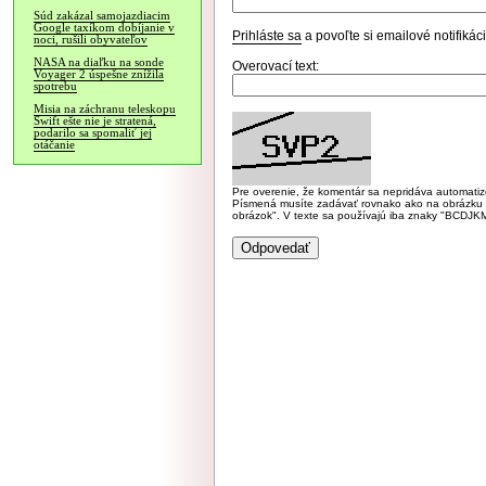
Súd zakázal samojazdiacim
Google taxíkom dobíjanie v
Prihláste sa
a povoľte si emailové notifiká
noci, rušili obyvateľov
NASA na diaľku na sonde
Overovací text:
Voyager 2 úspešne znížila
spotrebu
Misia na záchranu teleskopu
Swift ešte nie je stratená,
podarilo sa spomaliť jej
otáčanie
Pre overenie, že komentár sa nepridáva automatizov
Písmená musíte zadávať rovnako ako na obrázku veľk
obrázok". V texte sa používajú iba znaky "BC