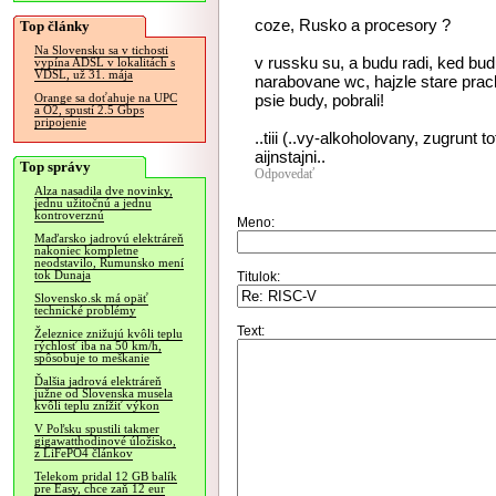
coze, Rusko a procesory ?
Top články
Na Slovensku sa v tichosti
v russku su, a budu radi, ked bu
vypína ADSL v lokalitách s
VDSL, už 31. mája
narabovane wc, hajzle stare prack
psie budy, pobrali!
Orange sa doťahuje na UPC
a O2, spustí 2.5 Gbps
pripojenie
..tiii (..vy-alkoholovany, zugrunt 
aijnstajni..
Top správy
Odpovedať
Alza nasadila dve novinky,
jednu užitočnú a jednu
kontroverznú
Meno:
Maďarsko jadrovú elektráreň
nakoniec kompletne
neodstavilo, Rumunsko mení
tok Dunaja
Titulok:
Slovensko.sk má opäť
technické problémy
Text:
Železnice znižujú kvôli teplu
rýchlosť iba na 50 km/h,
spôsobuje to meškanie
Ďalšia jadrová elektráreň
južne od Slovenska musela
kvôli teplu znížiť výkon
V Poľsku spustili takmer
gigawatthodinové úložisko,
z LiFePO4 článkov
Telekom pridal 12 GB balík
pre Easy, chce zaň 12 eur