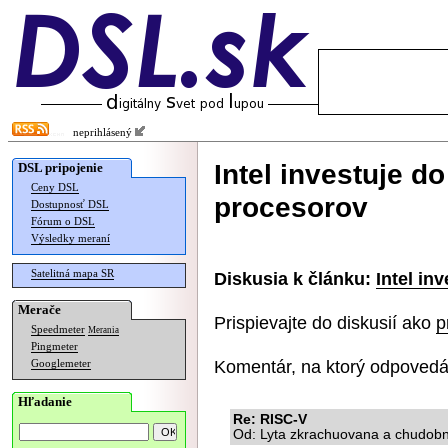
neprihlásený
Intel investuje d
DSL pripojenie
Ceny DSL
procesorov
Dostupnosť DSL
Fórum o DSL
Výsledky meraní
Satelitná mapa SR
Diskusia k článku:
Intel in
Merače
Prispievajte do diskusií ako
p
Speedmeter
Merania
Pingmeter
Komentár, na ktorý odpovedá
Googlemeter
Hľadanie
Re: RISC-V
Od: Lyta zkrachuovana a chudobn