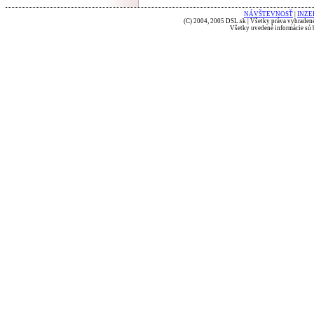
NÁVŠTEVNOSŤ
|
INZE
(C) 2004, 2005 DSL.sk | Všetky práva vyhradené
Všetky uvedené informácie sú b