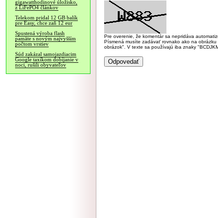
gigawatthodinové úložisko,
z LiFePO4 článkov
Telekom pridal 12 GB balík
pre Easy, chce zaň 12 eur
Spustená výroba flash
Pre overenie, že komentár sa nepridáva automatizov
pamäte s novým najvyšším
Písmená musíte zadávať rovnako ako na obrázku veľk
počtom vrstiev
obrázok". V texte sa používajú iba znaky "BC
Súd zakázal samojazdiacim
Google taxíkom dobíjanie v
noci, rušili obyvateľov