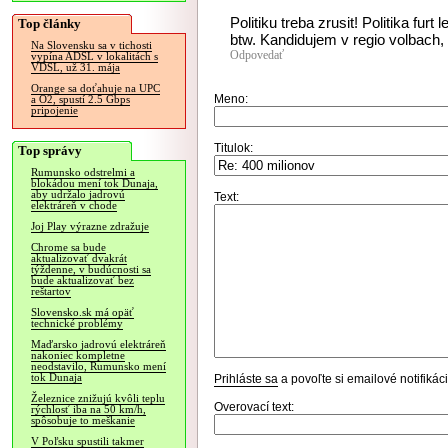
Politiku treba zrusit! Politika furt 
Top články
btw. Kandidujem v regio volbach, 
Na Slovensku sa v tichosti
Odpovedať
vypína ADSL v lokalitách s
VDSL, už 31. mája
Orange sa doťahuje na UPC
Meno:
a O2, spustí 2.5 Gbps
pripojenie
Titulok:
Top správy
Rumunsko odstrelmi a
blokádou mení tok Dunaja,
aby udržalo jadrovú
Text:
elektráreň v chode
Joj Play výrazne zdražuje
Chrome sa bude
aktualizovať dvakrát
týždenne, v budúcnosti sa
bude aktualizovať bez
reštartov
Slovensko.sk má opäť
technické problémy
Maďarsko jadrovú elektráreň
nakoniec kompletne
neodstavilo, Rumunsko mení
tok Dunaja
Prihláste sa
a povoľte si emailové notifiká
Železnice znižujú kvôli teplu
Overovací text:
rýchlosť iba na 50 km/h,
spôsobuje to meškanie
V Poľsku spustili takmer