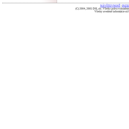
NÁVŠTEVNOSŤ
|
INZE
(C) 2004, 2005 DSL.sk | Všetky práva vyhradené
Všetky uvedené informácie sú b