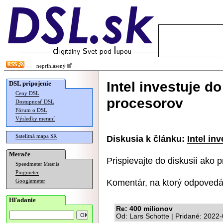
neprihlásený
Intel investuje d
DSL pripojenie
Ceny DSL
procesorov
Dostupnosť DSL
Fórum o DSL
Výsledky meraní
Satelitná mapa SR
Diskusia k článku:
Intel in
Merače
Prispievajte do diskusií ako
p
Speedmeter
Merania
Pingmeter
Komentár, na ktorý odpovedá
Googlemeter
Hľadanie
Re: 400 milionov
Od: Lars Schotte | Pridané: 2022