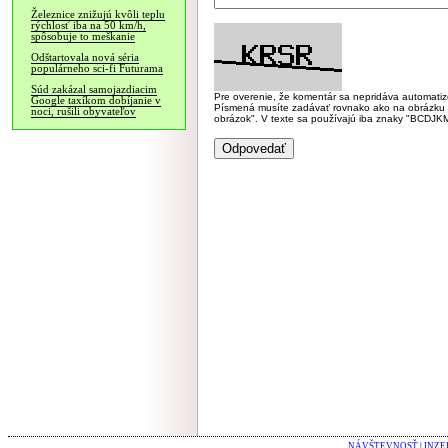
Železnice znižujú kvôli teplu
rýchlosť iba na 50 km/h,
spôsobuje to meškanie
Odštartovala nová séria
populárneho sci-fi Futurama
Súd zakázal samojazdiacim
Pre overenie, že komentár sa nepridáva automatizov
Google taxíkom dobíjanie v
Písmená musíte zadávať rovnako ako na obrázku veľk
noci, rušili obyvateľov
obrázok". V texte sa používajú iba znaky "BC
NÁVŠTEVNOSŤ
|
INZE