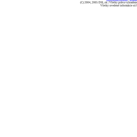
(C) 2004, 2005 DSL.sk | Všetky práva vyhradené
Všetky uvedené informácie sú b