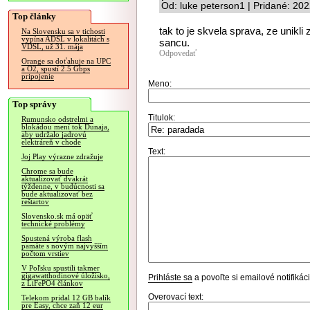
Od: luke peterson1 | Pridané: 20
Top články
tak to je skvela sprava, ze unikli
Na Slovensku sa v tichosti
vypína ADSL v lokalitách s
sancu.
VDSL, už 31. mája
Odpovedať
Orange sa doťahuje na UPC
a O2, spustí 2.5 Gbps
pripojenie
Meno:
Top správy
Titulok:
Rumunsko odstrelmi a
blokádou mení tok Dunaja,
aby udržalo jadrovú
elektráreň v chode
Text:
Joj Play výrazne zdražuje
Chrome sa bude
aktualizovať dvakrát
týždenne, v budúcnosti sa
bude aktualizovať bez
reštartov
Slovensko.sk má opäť
technické problémy
Spustená výroba flash
pamäte s novým najvyšším
počtom vrstiev
V Poľsku spustili takmer
gigawatthodinové úložisko,
Prihláste sa
a povoľte si emailové notifiká
z LiFePO4 článkov
Overovací text:
Telekom pridal 12 GB balík
pre Easy, chce zaň 12 eur