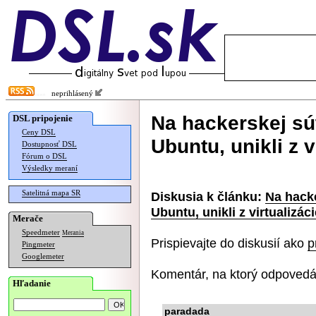
neprihlásený
Na hackerskej sú
DSL pripojenie
Ceny DSL
Ubuntu, unikli z v
Dostupnosť DSL
Fórum o DSL
Výsledky meraní
Satelitná mapa SR
Diskusia k článku:
Na hacke
Ubuntu, unikli z virtualizáci
Merače
Speedmeter
Merania
Prispievajte do diskusií ako
p
Pingmeter
Googlemeter
Komentár, na ktorý odpovedá
Hľadanie
paradada