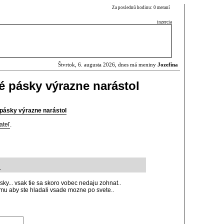
Za poslednú hodinu: 0 meraní
inzercia
Štvrtok, 6. augusta 2026, dnes má meniny
Jozefína
 pásky výrazne narástol
pásky výrazne narástol
ateľ
.
1
ky... vsak tie sa skoro vobec nedaju zohnat..
mu aby ste hladali vsade mozne po svete..