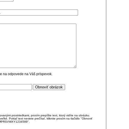
cie na odpovede na Váš príspevok.
anými prostriedkami, prosím prepíšte text, ktorý vidíte na obrázku.
é. Pokiaľ text neviete prečítať, kliknite prosím na tlačidlo "Obnoviť
DJKMPRSVWXY1234589".