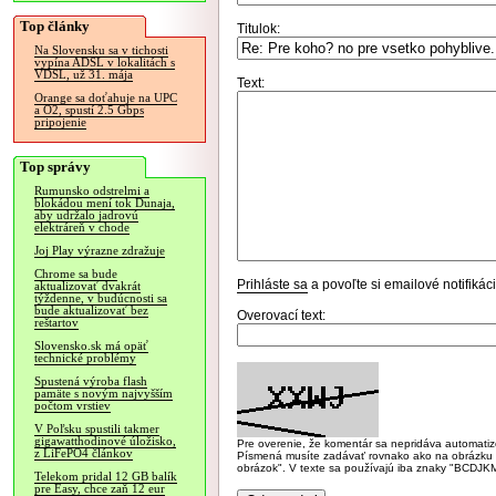
Top články
Titulok:
Na Slovensku sa v tichosti
vypína ADSL v lokalitách s
VDSL, už 31. mája
Text:
Orange sa doťahuje na UPC
a O2, spustí 2.5 Gbps
pripojenie
Top správy
Rumunsko odstrelmi a
blokádou mení tok Dunaja,
aby udržalo jadrovú
elektráreň v chode
Joj Play výrazne zdražuje
Chrome sa bude
Prihláste sa
a povoľte si emailové notifiká
aktualizovať dvakrát
týždenne, v budúcnosti sa
bude aktualizovať bez
Overovací text:
reštartov
Slovensko.sk má opäť
technické problémy
Spustená výroba flash
pamäte s novým najvyšším
počtom vrstiev
V Poľsku spustili takmer
gigawatthodinové úložisko,
Pre overenie, že komentár sa nepridáva automatizov
z LiFePO4 článkov
Písmená musíte zadávať rovnako ako na obrázku veľk
obrázok". V texte sa používajú iba znaky "BC
Telekom pridal 12 GB balík
pre Easy, chce zaň 12 eur