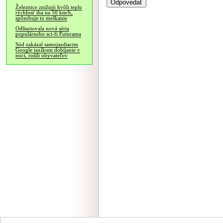
Železnice znižujú kvôli teplu
rýchlosť iba na 50 km/h,
spôsobuje to meškanie
Odštartovala nová séria
populárneho sci-fi Futurama
Súd zakázal samojazdiacim
Google taxíkom dobíjanie v
noci, rušili obyvateľov
NÁVŠTEVNOSŤ
|
INZE