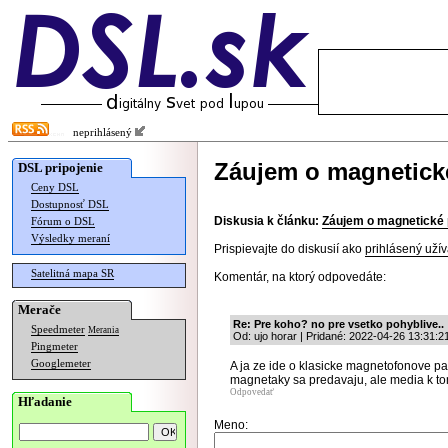
neprihlásený
Záujem o magnetické
DSL pripojenie
Ceny DSL
Dostupnosť DSL
Diskusia k článku:
Záujem o magnetické 
Fórum o DSL
Výsledky meraní
Prispievajte do diskusií ako
prihlásený užív
Satelitná mapa SR
Komentár, na ktorý odpovedáte:
Merače
Re: Pre koho? no pre vsetko pohyblive..
Speedmeter
Merania
Od: ujo horar | Pridané: 2022-04-26 13:31:2
Pingmeter
Googlemeter
A ja ze ide o klasicke magnetofonove pas
magnetaky sa predavaju, ale media k to
Odpovedať
Hľadanie
Meno: