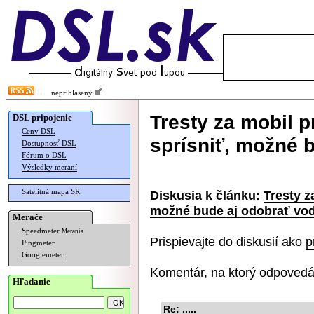
neprihlásený
Tresty za mobil p
DSL pripojenie
Ceny DSL
sprísniť, možné 
Dostupnosť DSL
Fórum o DSL
Výsledky meraní
Satelitná mapa SR
Diskusia k článku:
Tresty z
možné bude aj odobrať vo
Merače
Speedmeter
Merania
Prispievajte do diskusií ako
p
Pingmeter
Googlemeter
Komentár, na ktorý odpovedá
Hľadanie
Re: .....