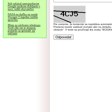
Súd zakázal samojazdiacim
Google taxíkom dobíjanie v
noci, rušili obyvateľov
NASA na diaľku na sonde
Voyager 2 úspešne znížila
spotrebu
Pre overenie, že komentár sa nepridáva automatizov
Misia na záchranu teleskopu
Písmená musíte zadávať rovnako ako na obrázku veľk
Swift ešte nie je stratená,
obrázok". V texte sa používajú iba znaky "BC
podarilo sa spomaliť jej
otáčanie