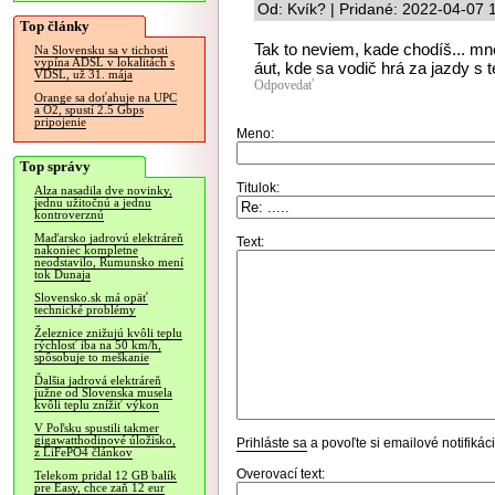
Od: Kvík? | Pridané: 2022-04-07 
Top články
Tak to neviem, kade chodíš... mne
Na Slovensku sa v tichosti
vypína ADSL v lokalitách s
áut, kde sa vodič hrá za jazdy s
VDSL, už 31. mája
Odpovedať
Orange sa doťahuje na UPC
a O2, spustí 2.5 Gbps
pripojenie
Meno:
Top správy
Titulok:
Alza nasadila dve novinky,
jednu užitočnú a jednu
kontroverznú
Maďarsko jadrovú elektráreň
Text:
nakoniec kompletne
neodstavilo, Rumunsko mení
tok Dunaja
Slovensko.sk má opäť
technické problémy
Železnice znižujú kvôli teplu
rýchlosť iba na 50 km/h,
spôsobuje to meškanie
Ďalšia jadrová elektráreň
južne od Slovenska musela
kvôli teplu znížiť výkon
V Poľsku spustili takmer
gigawatthodinové úložisko,
Prihláste sa
a povoľte si emailové notifiká
z LiFePO4 článkov
Overovací text:
Telekom pridal 12 GB balík
pre Easy, chce zaň 12 eur