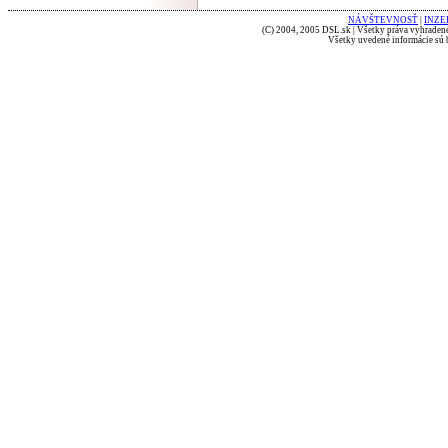
NÁVŠTEVNOSŤ
|
INZE
(C) 2004, 2005 DSL.sk | Všetky práva vyhradené
Všetky uvedené informácie sú b