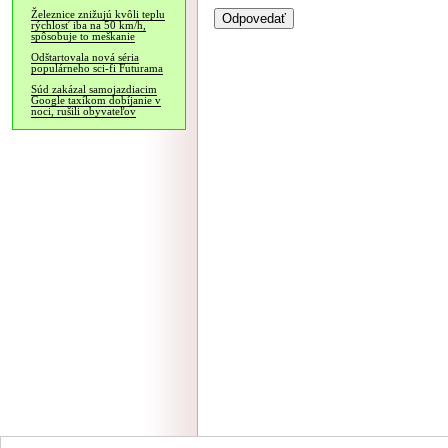
Železnice znižujú kvôli teplu
rýchlosť iba na 50 km/h,
spôsobuje to meškanie
Odštartovala nová séria
populárneho sci-fi Futurama
Súd zakázal samojazdiacim
Google taxíkom dobíjanie v
noci, rušili obyvateľov
NÁVŠTEVNOSŤ
|
INZE