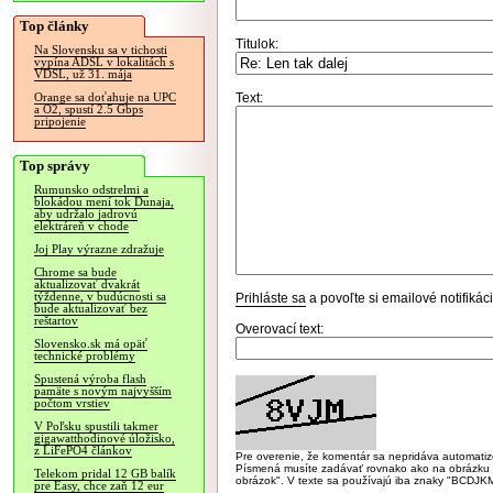
Top články
Titulok:
Na Slovensku sa v tichosti
vypína ADSL v lokalitách s
VDSL, už 31. mája
Text:
Orange sa doťahuje na UPC
a O2, spustí 2.5 Gbps
pripojenie
Top správy
Rumunsko odstrelmi a
blokádou mení tok Dunaja,
aby udržalo jadrovú
elektráreň v chode
Joj Play výrazne zdražuje
Chrome sa bude
aktualizovať dvakrát
týždenne, v budúcnosti sa
Prihláste sa
a povoľte si emailové notifiká
bude aktualizovať bez
reštartov
Overovací text:
Slovensko.sk má opäť
technické problémy
Spustená výroba flash
pamäte s novým najvyšším
počtom vrstiev
V Poľsku spustili takmer
gigawatthodinové úložisko,
z LiFePO4 článkov
Pre overenie, že komentár sa nepridáva automatizov
Písmená musíte zadávať rovnako ako na obrázku veľk
Telekom pridal 12 GB balík
obrázok". V texte sa používajú iba znaky "BC
pre Easy, chce zaň 12 eur