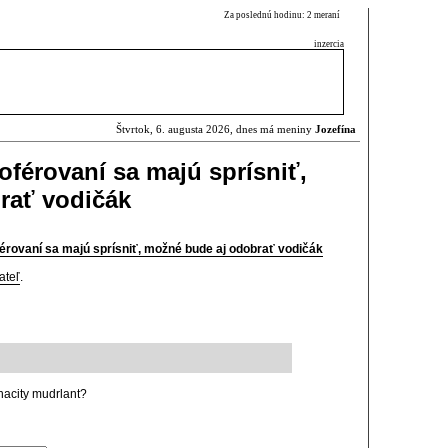
Za poslednú hodinu: 2 meraní
inzercia
Štvrtok, 6. augusta 2026, dnes má meniny
Jozefína
šoférovaní sa majú sprísniť,
rať vodičák
oférovaní sa majú sprísniť, možné bude aj odobrať vodičák
ateľ
.
hacity mudrlant?