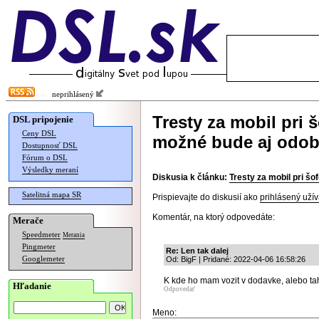
neprihlásený
Tresty za mobil pri 
DSL pripojenie
Ceny DSL
možné bude aj odob
Dostupnosť DSL
Fórum o DSL
Výsledky meraní
Diskusia k článku:
Tresty za mobil pri š
Satelitná mapa SR
Prispievajte do diskusií ako
prihlásený užív
Komentár, na ktorý odpovedáte:
Merače
Speedmeter
Merania
Pingmeter
Re: Len tak dalej
Googlemeter
Od: BigF | Pridané: 2022-04-06 16:58:26
K kde ho mam vozit v dodavke, alebo ta
Hľadanie
Odpovedať
Meno: