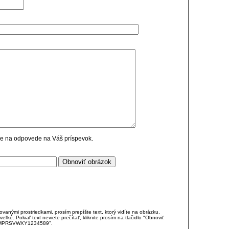
cie na odpovede na Váš príspevok.
anými prostriedkami, prosím prepíšte text, ktorý vidíte na obrázku.
é. Pokiaľ text neviete prečítať, kliknite prosím na tlačidlo "Obnoviť
DJKMPRSVWXY1234589".