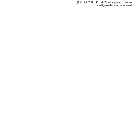
(C) 2004, 2005 DSL.sk | Všetky práva vyhradené
Všetky uvedené informácie sú b