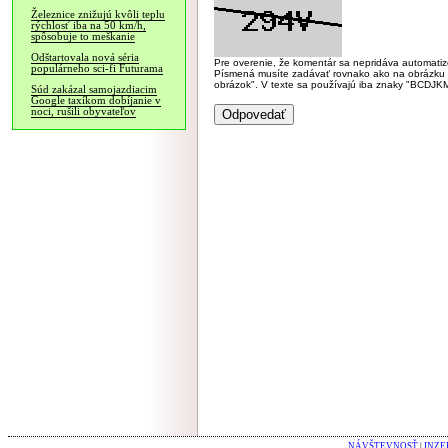
Železnice znižujú kvôli teplu
rýchlosť iba na 50 km/h,
spôsobuje to meškanie
Odštartovala nová séria
Pre overenie, že komentár sa nepridáva automatizov
populárneho sci-fi Futurama
Písmená musíte zadávať rovnako ako na obrázku veľk
obrázok". V texte sa používajú iba znaky "BC
Súd zakázal samojazdiacim
Google taxíkom dobíjanie v
noci, rušili obyvateľov
NÁVŠTEVNOSŤ
|
INZE