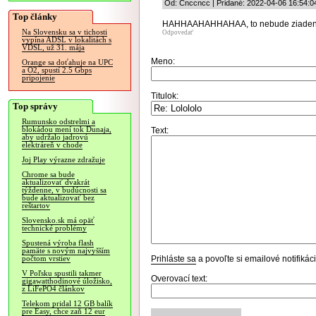
Od: Cnccncc | Pridané: 2022-04-06 16:54:0
Top články
HAHHAAHAHHAHAA, to nebude ziaden po
Na Slovensku sa v tichosti
Odpovedať
vypína ADSL v lokalitách s
VDSL, už 31. mája
Meno:
Orange sa doťahuje na UPC
a O2, spustí 2.5 Gbps
pripojenie
Titulok:
Top správy
Rumunsko odstrelmi a
blokádou mení tok Dunaja,
Text:
aby udržalo jadrovú
elektráreň v chode
Joj Play výrazne zdražuje
Chrome sa bude
aktualizovať dvakrát
týždenne, v budúcnosti sa
bude aktualizovať bez
reštartov
Slovensko.sk má opäť
technické problémy
Spustená výroba flash
pamäte s novým najvyšším
Prihláste sa
a povoľte si emailové notifiká
počtom vrstiev
V Poľsku spustili takmer
Overovací text:
gigawatthodinové úložisko,
z LiFePO4 článkov
Telekom pridal 12 GB balík
pre Easy, chce zaň 12 eur