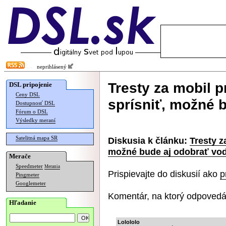
neprihlásený
Tresty za mobil p
DSL pripojenie
Ceny DSL
sprísniť, možné 
Dostupnosť DSL
Fórum o DSL
Výsledky meraní
Satelitná mapa SR
Diskusia k článku:
Tresty z
možné bude aj odobrať vo
Merače
Speedmeter
Merania
Prispievajte do diskusií ako
p
Pingmeter
Googlemeter
Komentár, na ktorý odpovedá
Hľadanie
Lolololo