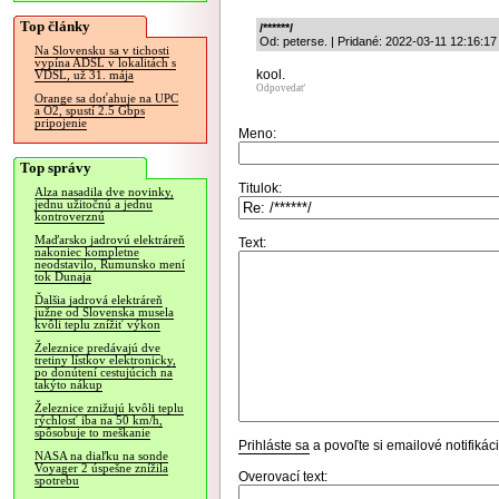
Top články
/******/
Od: peterse. | Pridané: 2022-03-11 12:16:17
Na Slovensku sa v tichosti
vypína ADSL v lokalitách s
kool.
VDSL, už 31. mája
Odpovedať
Orange sa doťahuje na UPC
a O2, spustí 2.5 Gbps
pripojenie
Meno:
Top správy
Titulok:
Alza nasadila dve novinky,
jednu užitočnú a jednu
kontroverznú
Maďarsko jadrovú elektráreň
Text:
nakoniec kompletne
neodstavilo, Rumunsko mení
tok Dunaja
Ďalšia jadrová elektráreň
južne od Slovenska musela
kvôli teplu znížiť výkon
Železnice predávajú dve
tretiny lístkov elektronicky,
po donútení cestujúcich na
takýto nákup
Železnice znižujú kvôli teplu
rýchlosť iba na 50 km/h,
spôsobuje to meškanie
Prihláste sa
a povoľte si emailové notifiká
NASA na diaľku na sonde
Voyager 2 úspešne znížila
Overovací text:
spotrebu