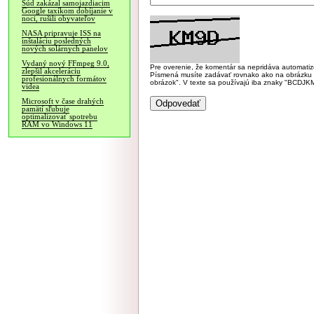
Súd zakázal samojazdiacim
Google taxíkom dobíjanie v
noci, rušili obyvateľov
NASA pripravuje ISS na
inštaláciu posledných
nových solárnych panelov
Vydaný nový FFmpeg 9.0,
Pre overenie, že komentár sa nepridáva automatizov
zlepšil akceleráciu
Písmená musíte zadávať rovnako ako na obrázku veľk
profesionálnych formátov
obrázok". V texte sa používajú iba znaky "BC
videa
Microsoft v čase drahých
pamätí sľubuje
optimalizovať spotrebu
RAM vo Windows 11