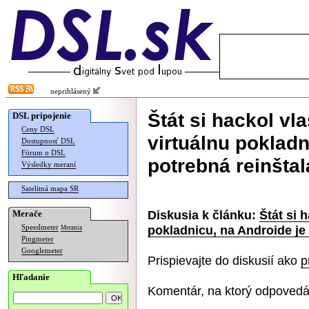
neprihlásený
Štát si hackol vl
DSL pripojenie
Ceny DSL
virtuálnu pokladn
Dostupnosť DSL
Fórum o DSL
potrebná reinštal
Výsledky meraní
Satelitná mapa SR
Diskusia k článku:
Štát si 
Merače
pokladnicu, na Androide je 
Speedmeter
Merania
Pingmeter
Googlemeter
Prispievajte do diskusií ako
p
Hľadanie
Komentár, na ktorý odpovedá