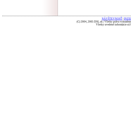
NÁVŠTEVNOSŤ
|
INZE
(C) 2004, 2005 DSL.sk | Všetky práva vyhradené
Všetky uvedené informácie sú b