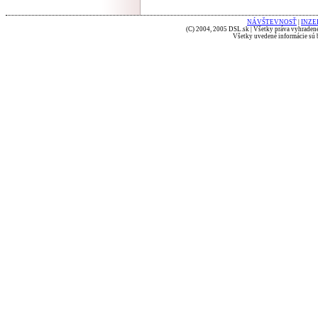
NÁVŠTEVNOSŤ
|
INZE
(C) 2004, 2005 DSL.sk | Všetky práva vyhradené
Všetky uvedené informácie sú b