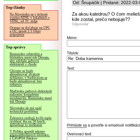
Od: Šnupáčik | Pridané: 2022-03-
Top články
Za akou katedrou? O čom melieš?
Na Slovensku sa v tichosti
vypína ADSL v lokalitách s
kde zostal, prečo nebojuje??
VDSL, už 31. mája
Odpovedať
Orange sa doťahuje na UPC
a O2, spustí 2.5 Gbps
pripojenie
Meno:
Top správy
Titulok:
Rumunsko odstrelmi a
blokádou mení tok Dunaja,
aby udržalo jadrovú
elektráreň v chode
Text:
Chrome sa bude
aktualizovať dvakrát
týždenne, v budúcnosti sa
bude aktualizovať bez
reštartov
Maďarsko jadrovú elektráreň
nakoniec kompletne
neodstavilo, Rumunsko mení
tok Dunaja
Slovensko.sk má opäť
technické problémy
Železnice znižujú kvôli teplu
rýchlosť iba na 50 km/h,
spôsobuje to meškanie
Prihláste sa
a povoľte si emailové notifiká
V Poľsku spustili takmer
Overovací text:
gigawatthodinové úložisko,
z LiFePO4 článkov