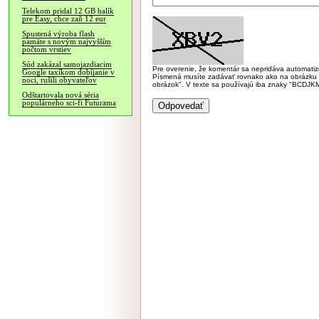
Telekom pridal 12 GB balík
pre Easy, chce zaň 12 eur
Spustená výroba flash
pamäte s novým najvyšším
počtom vrstiev
Súd zakázal samojazdiacim
Pre overenie, že komentár sa nepridáva automatizov
Google taxíkom dobíjanie v
Písmená musíte zadávať rovnako ako na obrázku veľk
noci, rušili obyvateľov
obrázok". V texte sa používajú iba znaky "BC
Odštartovala nová séria
populárneho sci-fi Futurama