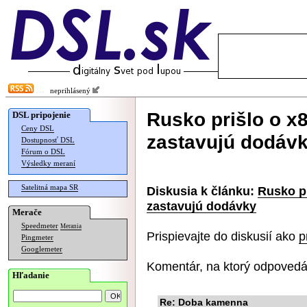
neprihlásený
Rusko prišlo o x8
DSL pripojenie
Ceny DSL
zastavujú dodáv
Dostupnosť DSL
Fórum o DSL
Výsledky meraní
Satelitná mapa SR
Diskusia k článku:
Rusko pr
zastavujú dodávky
Merače
Speedmeter
Merania
Prispievajte do diskusií ako
p
Pingmeter
Googlemeter
Komentár, na ktorý odpovedá
Hľadanie
Re: Doba kamenna