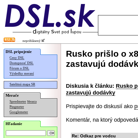
neprihlásený
Rusko prišlo o x8
DSL pripojenie
Ceny DSL
zastavujú dodáv
Dostupnosť DSL
Fórum o DSL
Výsledky meraní
Satelitná mapa SR
Diskusia k článku:
Rusko pr
zastavujú dodávky
Merače
Speedmeter
Merania
Prispievajte do diskusií ako
p
Pingmeter
Googlemeter
Komentár, na ktorý odpovedá
Hľadanie
Re: Odkaz pre vodcu