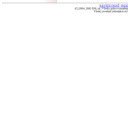
NÁVŠTEVNOSŤ
|
INZE
(C) 2004, 2005 DSL.sk | Všetky práva vyhradené
Všetky uvedené informácie sú b