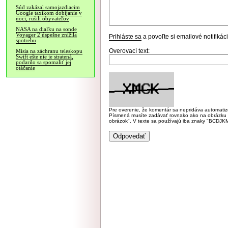
Súd zakázal samojazdiacim
Google taxíkom dobíjanie v
noci, rušili obyvateľov
NASA na diaľku na sonde
Voyager 2 úspešne znížila
Prihláste sa
a povoľte si emailové notifiká
spotrebu
Overovací text:
Misia na záchranu teleskopu
Swift ešte nie je stratená,
podarilo sa spomaliť jej
otáčanie
Pre overenie, že komentár sa nepridáva automatizov
Písmená musíte zadávať rovnako ako na obrázku veľk
obrázok". V texte sa používajú iba znaky "BC