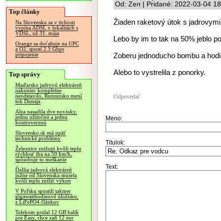
Od: Zen | Pridané: 2022-03-04 18
Top články
Žiaden raketový útok s jadrovymi
Na Slovensku sa v tichosti
vypína ADSL v lokalitách s
VDSL, už 31. mája
Lebo by im to tak na 50% jeblo p
Orange sa doťahuje na UPC
a O2, spustí 2.5 Gbps
Zoberu jednoducho bombu a hodia
pripojenie
Alebo to vystrelila z ponorky.
Top správy
Maďarsko jadrovú elektráreň
nakoniec kompletne
neodstavilo, Rumunsko mení
Odpovedať
tok Dunaja
Alza nasadila dve novinky,
jednu užitočnú a jednu
Meno:
kontroverznú
Slovensko.sk má opäť
technické problémy
Titulok:
Železnice znižujú kvôli teplu
rýchlosť iba na 50 km/h,
spôsobuje to meškanie
Text:
Ďalšia jadrová elektráreň
južne od Slovenska musela
kvôli teplu znížiť výkon
V Poľsku spustili takmer
gigawatthodinové úložisko,
z LiFePO4 článkov
Telekom pridal 12 GB balík
pre Easy, chce zaň 12 eur