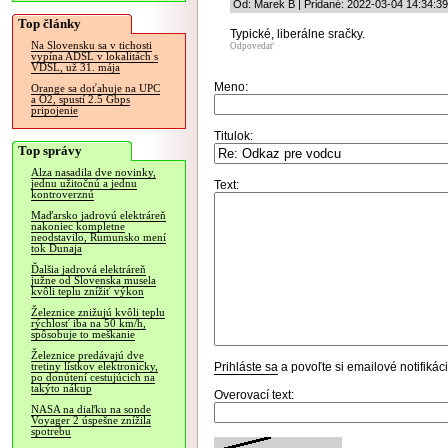
Od: Marek B | Pridané: 2022-03-04 14:34:39
Top články
Typické, liberálne sračky.
Na Slovensku sa v tichosti
Odpovedať
vypína ADSL v lokalitách s
VDSL, už 31. mája
Meno:
Orange sa doťahuje na UPC
a O2, spustí 2.5 Gbps
pripojenie
Titulok:
Top správy
Alza nasadila dve novinky,
jednu užitočnú a jednu
Text:
kontroverznú
Maďarsko jadrovú elektráreň
nakoniec kompletne
neodstavilo, Rumunsko mení
tok Dunaja
Ďalšia jadrová elektráreň
južne od Slovenska musela
kvôli teplu znížiť výkon
Železnice znižujú kvôli teplu
rýchlosť iba na 50 km/h,
spôsobuje to meškanie
Železnice predávajú dve
Prihláste sa
a povoľte si emailové notifiká
tretiny lístkov elektronicky,
po donútení cestujúcich na
takýto nákup
Overovací text:
NASA na diaľku na sonde
Voyager 2 úspešne znížila
spotrebu