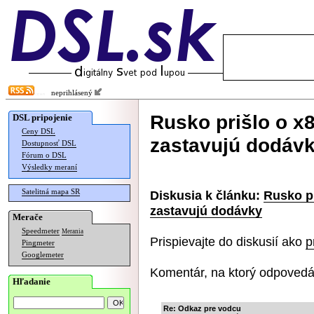
neprihlásený
Rusko prišlo o x8
DSL pripojenie
Ceny DSL
zastavujú dodáv
Dostupnosť DSL
Fórum o DSL
Výsledky meraní
Satelitná mapa SR
Diskusia k článku:
Rusko pr
zastavujú dodávky
Merače
Speedmeter
Merania
Prispievajte do diskusií ako
p
Pingmeter
Googlemeter
Komentár, na ktorý odpovedá
Hľadanie
Re: Odkaz pre vodcu