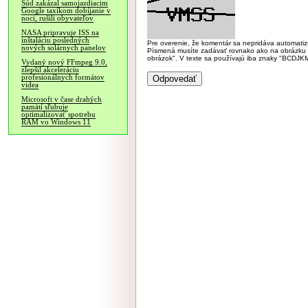
Súd zakázal samojazdiacim
Google taxíkom dobíjanie v
noci, rušili obyvateľov
NASA pripravuje ISS na
inštaláciu posledných
Pre overenie, že komentár sa nepridáva automatizov
nových solárnych panelov
Písmená musíte zadávať rovnako ako na obrázku veľk
obrázok". V texte sa používajú iba znaky "BC
Vydaný nový FFmpeg 9.0,
zlepšil akceleráciu
profesionálnych formátov
videa
Microsoft v čase drahých
pamätí sľubuje
optimalizovať spotrebu
RAM vo Windows 11