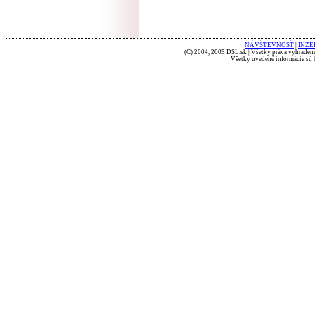
NÁVŠTEVNOSŤ
|
INZE
(C) 2004, 2005 DSL.sk | Všetky práva vyhradené
Všetky uvedené informácie sú b