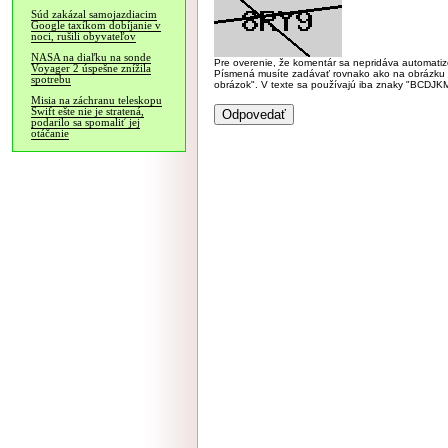
Súd zakázal samojazdiacim
Google taxíkom dobíjanie v
noci, rušili obyvateľov
NASA na diaľku na sonde
Pre overenie, že komentár sa nepridáva automatizov
Voyager 2 úspešne znížila
Písmená musíte zadávať rovnako ako na obrázku veľk
spotrebu
obrázok". V texte sa používajú iba znaky "BC
Misia na záchranu teleskopu
Swift ešte nie je stratená,
podarilo sa spomaliť jej
otáčanie