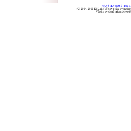
NÁVŠTEVNOSŤ
|
INZE
(C) 2004, 2005 DSL.sk | Všetky práva vyhradené
Všetky uvedené informácie sú b