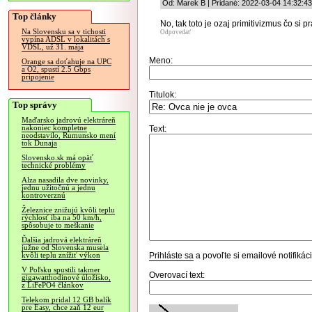
Od: Marek B | Pridané: 2022-03-04 14:32:43
Top články
No, tak toto je ozaj primitivizmus čo si p
Na Slovensku sa v tichosti
Odpovedať
vypína ADSL v lokalitách s
VDSL, už 31. mája
Meno:
Orange sa doťahuje na UPC
a O2, spustí 2.5 Gbps
pripojenie
Titulok:
Top správy
Maďarsko jadrovú elektráreň
nakoniec kompletne
Text:
neodstavilo, Rumunsko mení
tok Dunaja
Slovensko.sk má opäť
technické problémy
Alza nasadila dve novinky,
jednu užitočnú a jednu
kontroverznú
Železnice znižujú kvôli teplu
rýchlosť iba na 50 km/h,
spôsobuje to meškanie
Ďalšia jadrová elektráreň
južne od Slovenska musela
Prihláste sa
a povoľte si emailové notifiká
kvôli teplu znížiť výkon
V Poľsku spustili takmer
Overovací text:
gigawatthodinové úložisko,
z LiFePO4 článkov
Telekom pridal 12 GB balík
pre Easy, chce zaň 12 eur