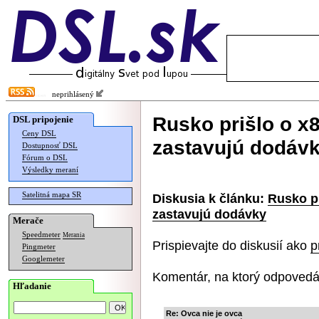
neprihlásený
Rusko prišlo o x8
DSL pripojenie
Ceny DSL
zastavujú dodáv
Dostupnosť DSL
Fórum o DSL
Výsledky meraní
Satelitná mapa SR
Diskusia k článku:
Rusko pr
zastavujú dodávky
Merače
Speedmeter
Merania
Prispievajte do diskusií ako
p
Pingmeter
Googlemeter
Komentár, na ktorý odpovedá
Hľadanie
Re: Ovca nie je ovca