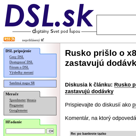
neprihlásený
Rusko prišlo o x8
DSL pripojenie
Ceny DSL
zastavujú dodáv
Dostupnosť DSL
Fórum o DSL
Výsledky meraní
Satelitná mapa SR
Diskusia k článku:
Rusko pr
zastavujú dodávky
Merače
Speedmeter
Merania
Prispievajte do diskusií ako
p
Pingmeter
Googlemeter
Komentár, na ktorý odpovedá
Hľadanie
Re: po bankrote tazko