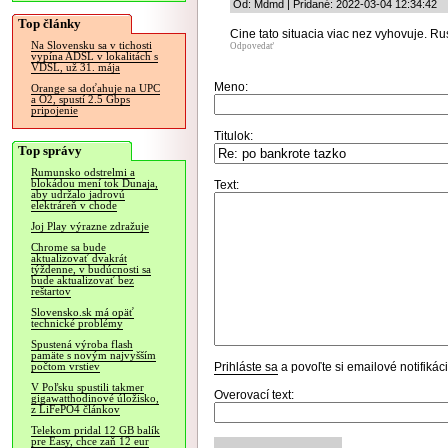
Od: Mdmd | Pridané: 2022-03-04 12:34:42
Top články
Cine tato situacia viac nez vyhovuje. R
Na Slovensku sa v tichosti
Odpovedať
vypína ADSL v lokalitách s
VDSL, už 31. mája
Meno:
Orange sa doťahuje na UPC
a O2, spustí 2.5 Gbps
pripojenie
Titulok:
Top správy
Rumunsko odstrelmi a
blokádou mení tok Dunaja,
Text:
aby udržalo jadrovú
elektráreň v chode
Joj Play výrazne zdražuje
Chrome sa bude
aktualizovať dvakrát
týždenne, v budúcnosti sa
bude aktualizovať bez
reštartov
Slovensko.sk má opäť
technické problémy
Spustená výroba flash
pamäte s novým najvyšším
Prihláste sa
a povoľte si emailové notifiká
počtom vrstiev
V Poľsku spustili takmer
Overovací text:
gigawatthodinové úložisko,
z LiFePO4 článkov
Telekom pridal 12 GB balík
pre Easy, chce zaň 12 eur