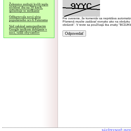
Železnice znižujú kvôli teplu
rýchlosť iba na 50 km/h,
spôsobuje to meškanie
Odštartovala nová séria
Pre overenie, že komentár sa nepridáva automatizov
populárneho sci-fi Futurama
Písmená musíte zadávať rovnako ako na obrázku veľk
obrázok". V texte sa používajú iba znaky "BC
Súd zakázal samojazdiacim
Google taxíkom dobíjanie v
noci, rušili obyvateľov
NÁVŠTEVNOSŤ
|
INZE