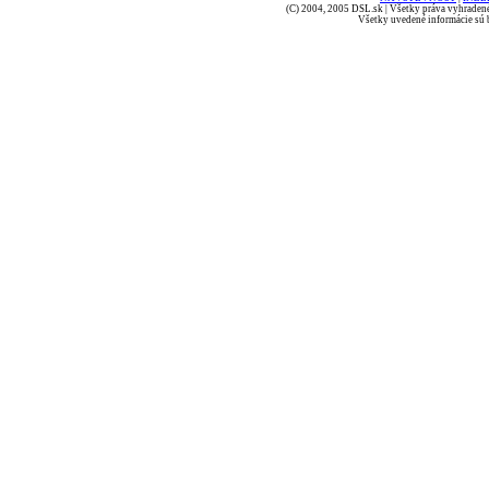
(C) 2004, 2005 DSL.sk | Všetky práva vyhradené
Všetky uvedené informácie sú b