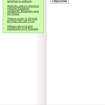
spôsobuje to meškanie
Maďarsko jadrovú elektráreň
nakoniec kompletne
neodstavilo, Rumunsko mení
tok Dunaja
Telekom pridal 12 GB balík
pre Easy, chce zaň 12 eur
Odštartovala nová séria
populárneho sci-fi Futurama