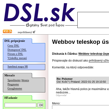
neprihlásený
Webbov teleskop úsp
DSL pripojenie
Ceny DSL
Dostupnosť DSL
Diskusia k článku:
Webbov teleskop úspeš
Fórum o DSL
Výsledky meraní
Prispievajte do diskusií ako
prihlásený užív
Satelitná mapa SR
Komentár, na ktorý odpovedáte:
Merače
Re: Polomer
Speedmeter
Merania
Od: Kvík? | Pridané: 2022-01-25 19:10:50
Pingmeter
Googlemeter
Aha, takže hlavná polos je maximálna v
nedozvie...
Odpovedať
Hľadanie
Meno: