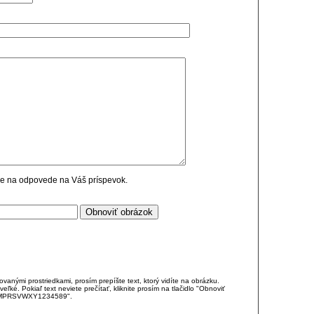
cie na odpovede na Váš príspevok.
anými prostriedkami, prosím prepíšte text, ktorý vidíte na obrázku.
é. Pokiaľ text neviete prečítať, kliknite prosím na tlačidlo "Obnoviť
DJKMPRSVWXY1234589".