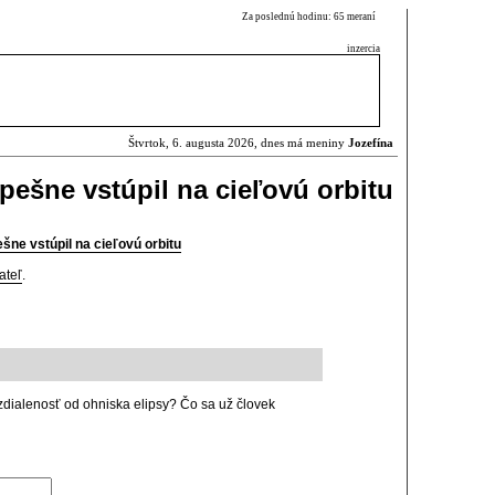
Za poslednú hodinu: 65 meraní
inzercia
Štvrtok, 6. augusta 2026, dnes má meniny
Jozefína
ešne vstúpil na cieľovú orbitu
ne vstúpil na cieľovú orbitu
ateľ
.
zdialenosť od ohniska elipsy? Čo sa už človek