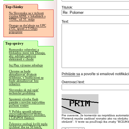
Top články
Titulok:
Na Slovensku sa v tichosti
vypína ADSL v lokalitách s
VDSL, už 31. mája
Text:
Orange sa doťahuje na UPC
a O2, spustí 2.5 Gbps
pripojenie
Top správy
Rumunsko odstrelmi a
blokádou mení tok Dunaja,
aby udržalo jadrovú
elektráreň v chode
Joj Play výrazne zdražuje
Chrome sa bude
Prihláste sa
a povoľte si emailové notifiká
aktualizovať dvakrát
týždenne, v budúcnosti sa
bude aktualizovať bez
Overovací text:
reštartov
Slovensko.sk má opäť
technické problémy
Spustená výroba flash
pamäte s novým najvyšším
počtom vrstiev
V Poľsku spustili takmer
gigawatthodinové úložisko,
Pre overenie, že komentár sa nepridáva automatizov
z LiFePO4 článkov
Písmená musíte zadávať rovnako ako na obrázku veľk
obrázok". V texte sa používajú iba znaky "BC
Železnice znižujú kvôli teplu
rýchlosť iba na 50 km/h,