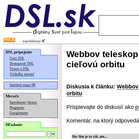
neprihlásený
Webbov teleskop 
DSL pripojenie
Ceny DSL
cieľovú orbitu
Dostupnosť DSL
Fórum o DSL
Výsledky meraní
Satelitná mapa SR
Diskusia k článku:
Webbov 
orbitu
Merače
Speedmeter
Merania
Prispievajte do diskusií ako
p
Pingmeter
Googlemeter
Komentár, na ktorý odpovedá
Hľadanie
Re: Nie je to zlé, ale...