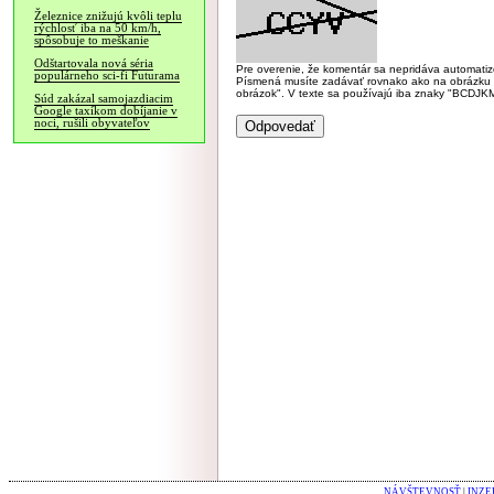
Železnice znižujú kvôli teplu
rýchlosť iba na 50 km/h,
spôsobuje to meškanie
Odštartovala nová séria
Pre overenie, že komentár sa nepridáva automatizov
populárneho sci-fi Futurama
Písmená musíte zadávať rovnako ako na obrázku veľk
obrázok". V texte sa používajú iba znaky "BC
Súd zakázal samojazdiacim
Google taxíkom dobíjanie v
noci, rušili obyvateľov
NÁVŠTEVNOSŤ
|
INZE