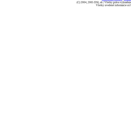
(C) 2004, 2005 DSL.sk | Všetky práva vyhradené
Všetky uvedené informácie sú b