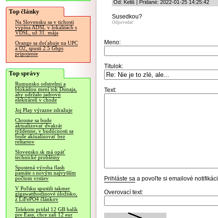
Od: Keliš | Pridané: 2022-01-25 14:25:42
Top články
Susedkou?
Na Slovensku sa v tichosti
Odpovedať
vypína ADSL v lokalitách s
VDSL, už 31. mája
Meno:
Orange sa doťahuje na UPC
a O2, spustí 2.5 Gbps
pripojenie
Titulok:
Top správy
Rumunsko odstrelmi a
blokádou mení tok Dunaja,
Text:
aby udržalo jadrovú
elektráreň v chode
Joj Play výrazne zdražuje
Chrome sa bude
aktualizovať dvakrát
týždenne, v budúcnosti sa
bude aktualizovať bez
reštartov
Slovensko.sk má opäť
technické problémy
Spustená výroba flash
pamäte s novým najvyšším
Prihláste sa
a povoľte si emailové notifiká
počtom vrstiev
V Poľsku spustili takmer
Overovací text:
gigawatthodinové úložisko,
z LiFePO4 článkov
Telekom pridal 12 GB balík
pre Easy, chce zaň 12 eur