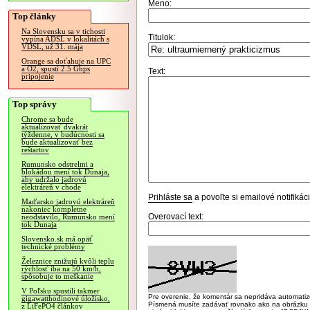
Meno:
Top články
Na Slovensku sa v tichosti
Titulok:
vypína ADSL v lokalitách s
VDSL, už 31. mája
Orange sa doťahuje na UPC
a O2, spustí 2.5 Gbps
Text:
pripojenie
Top správy
Chrome sa bude
aktualizovať dvakrát
týždenne, v budúcnosti sa
bude aktualizovať bez
reštartov
Rumunsko odstrelmi a
blokádou mení tok Dunaja,
aby udržalo jadrovú
elektráreň v chode
Prihláste sa
a povoľte si emailové notifiká
Maďarsko jadrovú elektráreň
nakoniec kompletne
Overovací text:
neodstavilo, Rumunsko mení
tok Dunaja
Slovensko.sk má opäť
technické problémy
Železnice znižujú kvôli teplu
rýchlosť iba na 50 km/h,
spôsobuje to meškanie
V Poľsku spustili takmer
Pre overenie, že komentár sa nepridáva automatizov
gigawatthodinové úložisko,
Písmená musíte zadávať rovnako ako na obrázku veľk
z LiFePO4 článkov