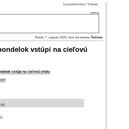
Za poslednú hodinu: 78 meraní
inzercia
Piatok, 7. augusta 2026, dnes má meniny
Štefánia
ondelok vstúpi na cieľovú
delok vstúpi na cieľovú orbitu
ateľ
.
9:52
:
EI