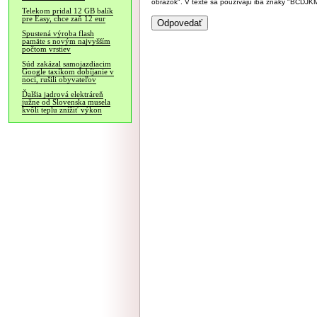
obrázok". V texte sa používajú iba znaky "BC
Telekom pridal 12 GB balík
pre Easy, chce zaň 12 eur
Spustená výroba flash
pamäte s novým najvyšším
počtom vrstiev
Súd zakázal samojazdiacim
Google taxíkom dobíjanie v
noci, rušili obyvateľov
Ďalšia jadrová elektráreň
južne od Slovenska musela
kvôli teplu znížiť výkon