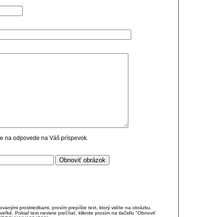
cie na odpovede na Váš príspevok.
anými prostriedkami, prosím prepíšte text, ktorý vidíte na obrázku.
é. Pokiaľ text neviete prečítať, kliknite prosím na tlačidlo "Obnoviť