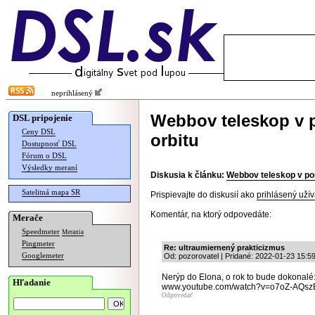
neprihlásený
Webbov teleskop v p
DSL pripojenie
Ceny DSL
orbitu
Dostupnosť DSL
Fórum o DSL
Výsledky meraní
Diskusia k článku:
Webbov teleskop v pon
Satelitná mapa SR
Prispievajte do diskusií ako
prihlásený užív
Komentár, na ktorý odpovedáte:
Merače
Speedmeter
Merania
Pingmeter
Re: ultraumiernený prakticizmus
Googlemeter
Od: pozorovatel | Pridané: 2022-01-23 15:5
Nerýp do Elona, o rok to bude dokonalé
Hľadanie
www.youtube.com/watch?v=o7oZ-AQsz
Odpovedať