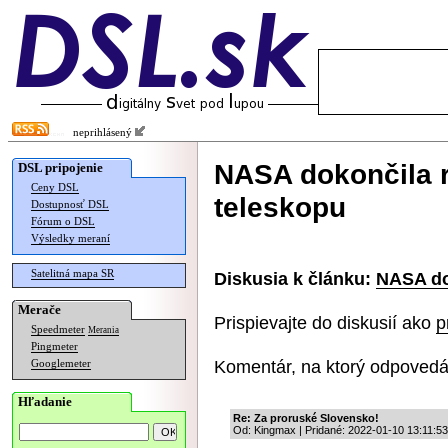
neprihlásený
NASA dokončila 
DSL pripojenie
Ceny DSL
teleskopu
Dostupnosť DSL
Fórum o DSL
Výsledky meraní
Satelitná mapa SR
Diskusia k článku:
NASA do
Merače
Prispievajte do diskusií ako
p
Speedmeter
Merania
Pingmeter
Komentár, na ktorý odpovedá
Googlemeter
Hľadanie
Re: Za proruské Slovensko!
Od: Kingmax | Pridané: 2022-01-10 13:11:53