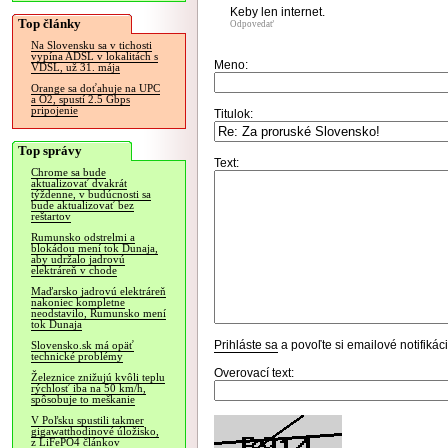
Keby len internet.
Top články
Odpovedať
Na Slovensku sa v tichosti
vypína ADSL v lokalitách s
Meno:
VDSL, už 31. mája
Orange sa doťahuje na UPC
a O2, spustí 2.5 Gbps
pripojenie
Titulok:
Top správy
Text:
Chrome sa bude
aktualizovať dvakrát
týždenne, v budúcnosti sa
bude aktualizovať bez
reštartov
Rumunsko odstrelmi a
blokádou mení tok Dunaja,
aby udržalo jadrovú
elektráreň v chode
Maďarsko jadrovú elektráreň
nakoniec kompletne
neodstavilo, Rumunsko mení
tok Dunaja
Prihláste sa
a povoľte si emailové notifiká
Slovensko.sk má opäť
technické problémy
Overovací text:
Železnice znižujú kvôli teplu
rýchlosť iba na 50 km/h,
spôsobuje to meškanie
V Poľsku spustili takmer
gigawatthodinové úložisko,
z LiFePO4 článkov