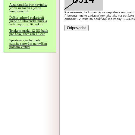
Alza nasadila dve novinky,
jednu užitočnú a jednu
kontroverznú
Pre overenie, že komentár sa nepridáva automatizov
Písmená musíte zadávať rovnako ako na obrázku veľk
Ďalšia jadrová elektráreň
obrázok". V texte sa používajú iba znaky "BC
južne od Slovenska musela
kvôli teplu znížiť výkon
Telekom pridal 12 GB balík
pre Easy, chce zaň 12 eur
Spustená výroba flash
pamäte s novým najvyšším
počtom vrstiev