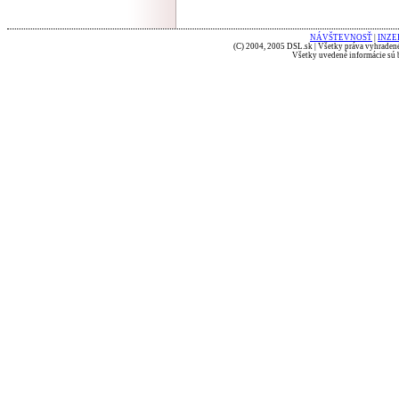
NÁVŠTEVNOSŤ
|
INZE
(C) 2004, 2005 DSL.sk | Všetky práva vyhradené
Všetky uvedené informácie sú b