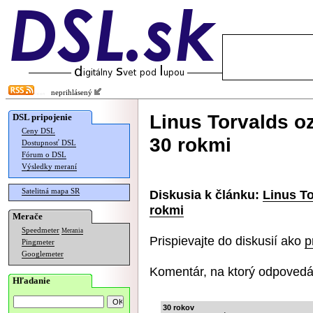
neprihlásený
Linus Torvalds o
DSL pripojenie
Ceny DSL
30 rokmi
Dostupnosť DSL
Fórum o DSL
Výsledky meraní
Satelitná mapa SR
Diskusia k článku:
Linus To
rokmi
Merače
Speedmeter
Merania
Prispievajte do diskusií ako
p
Pingmeter
Googlemeter
Komentár, na ktorý odpovedá
Hľadanie
30 rokov