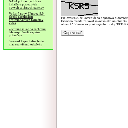
NASA pripravuje ISS na
inštaláciu posledných
nových solárnych panelov
Vydaný nový FFmpeg 9.0,
zlepšil akceleráciu
Pre overenie, že komentár sa nepridáva automatizov
profesionálnych formátov
Písmená musíte zadávať rovnako ako na obrázku veľk
videa
obrázok". V texte sa používajú iba znaky "BC
Záchrana misie na záchranu
teleskopu Swift úspešne
pokračuje
Slovenská sporiteľňa bude
mať cez víkend odstávku