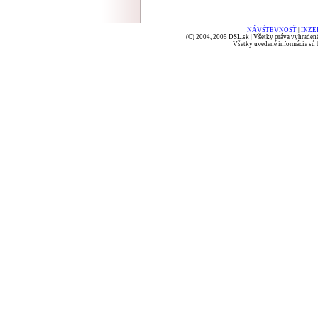
NÁVŠTEVNOSŤ
|
INZE
(C) 2004, 2005 DSL.sk | Všetky práva vyhradené
Všetky uvedené informácie sú b