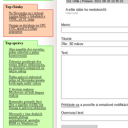
Od: Uhlik | Pridané: 2021-08-26 10:35:10
Top články
A ešte stále ho nedokončil.
Na Slovensku sa v tichosti
Odpovedať
vypína ADSL v lokalitách s
VDSL, už 31. mája
Meno:
Orange sa doťahuje na UPC
a O2, spustí 2.5 Gbps
pripojenie
Titulok:
Top správy
Alza nasadila dve novinky,
jednu užitočnú a jednu
Text:
kontroverznú
Železnice predávajú dve
tretiny lístkov elektronicky,
po donútení cestujúcich na
takýto nákup
Ďalšia jadrová elektráreň
južne od Slovenska musela
kvôli teplu znížiť výkon
V štvrtom reaktore
Mochoviec už beží štiepna
reakcia
Rumunsko potopilo štyri
Prihláste sa
a povoľte si emailové notifiká
člny a úspešne zvýšilo tok
Dunaja k jadrovej elektrárni
Overovací text:
Microsoft v čase drahých
pamätí sľubuje
optimalizovať spotrebu
RAM vo Windows 11