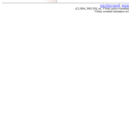
NÁVŠTEVNOSŤ
|
INZE
(C) 2004, 2005 DSL.sk | Všetky práva vyhradené
Všetky uvedené informácie sú b