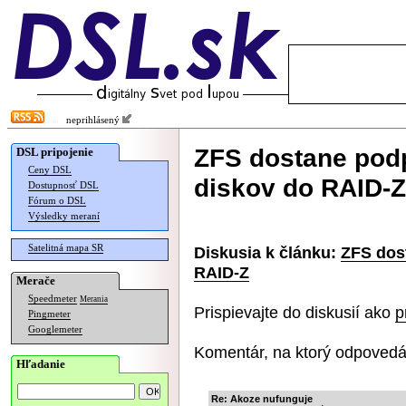
neprihlásený
ZFS dostane podp
DSL pripojenie
Ceny DSL
diskov do RAID-Z
Dostupnosť DSL
Fórum o DSL
Výsledky meraní
Satelitná mapa SR
Diskusia k článku:
ZFS dos
RAID-Z
Merače
Speedmeter
Merania
Prispievajte do diskusií ako
p
Pingmeter
Googlemeter
Komentár, na ktorý odpovedá
Hľadanie
Re: Akoze nufunguje