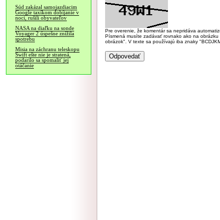
Súd zakázal samojazdiacim
Google taxíkom dobíjanie v
noci, rušili obyvateľov
NASA na diaľku na sonde
Pre overenie, že komentár sa nepridáva automatizov
Voyager 2 úspešne znížila
Písmená musíte zadávať rovnako ako na obrázku veľk
spotrebu
obrázok". V texte sa používajú iba znaky "BC
Misia na záchranu teleskopu
Swift ešte nie je stratená,
podarilo sa spomaliť jej
otáčanie