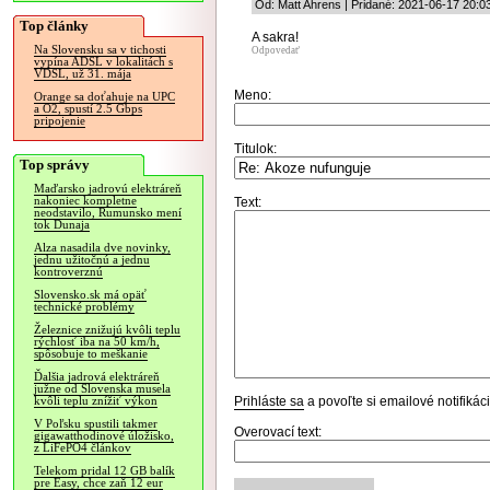
Od: Matt Ahrens | Pridané: 2021-06-17 20:0
Top články
A sakra!
Na Slovensku sa v tichosti
Odpovedať
vypína ADSL v lokalitách s
VDSL, už 31. mája
Meno:
Orange sa doťahuje na UPC
a O2, spustí 2.5 Gbps
pripojenie
Titulok:
Top správy
Maďarsko jadrovú elektráreň
nakoniec kompletne
Text:
neodstavilo, Rumunsko mení
tok Dunaja
Alza nasadila dve novinky,
jednu užitočnú a jednu
kontroverznú
Slovensko.sk má opäť
technické problémy
Železnice znižujú kvôli teplu
rýchlosť iba na 50 km/h,
spôsobuje to meškanie
Ďalšia jadrová elektráreň
južne od Slovenska musela
Prihláste sa
a povoľte si emailové notifiká
kvôli teplu znížiť výkon
V Poľsku spustili takmer
Overovací text:
gigawatthodinové úložisko,
z LiFePO4 článkov
Telekom pridal 12 GB balík
pre Easy, chce zaň 12 eur