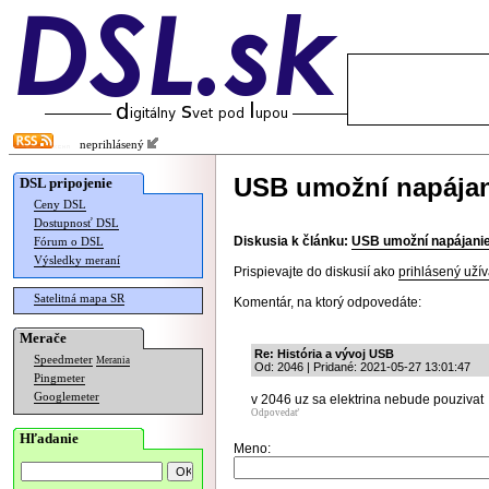
neprihlásený
USB umožní napájan
DSL pripojenie
Ceny DSL
Dostupnosť DSL
Diskusia k článku:
USB umožní napájanie
Fórum o DSL
Výsledky meraní
Prispievajte do diskusií ako
prihlásený užív
Satelitná mapa SR
Komentár, na ktorý odpovedáte:
Merače
Re: História a vývoj USB
Speedmeter
Merania
Od: 2046 | Pridané: 2021-05-27 13:01:47
Pingmeter
Googlemeter
v 2046 uz sa elektrina nebude pouzivat
Odpovedať
Hľadanie
Meno: