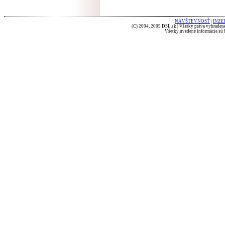
NÁVŠTEVNOSŤ
|
INZE
(C) 2004, 2005 DSL.sk | Všetky práva vyhradené
Všetky uvedené informácie sú b