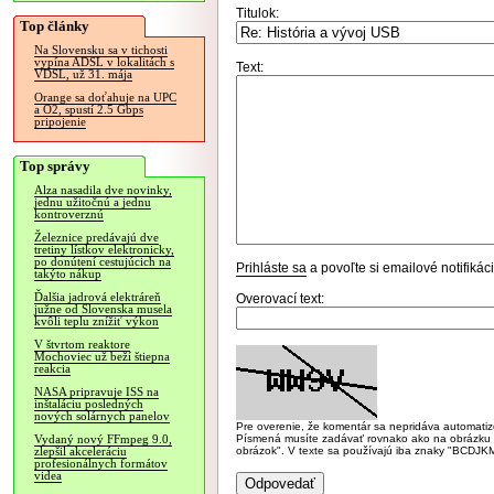
Titulok:
Top články
Na Slovensku sa v tichosti
vypína ADSL v lokalitách s
Text:
VDSL, už 31. mája
Orange sa doťahuje na UPC
a O2, spustí 2.5 Gbps
pripojenie
Top správy
Alza nasadila dve novinky,
jednu užitočnú a jednu
kontroverznú
Železnice predávajú dve
tretiny lístkov elektronicky,
po donútení cestujúcich na
Prihláste sa
a povoľte si emailové notifiká
takýto nákup
Ďalšia jadrová elektráreň
Overovací text:
južne od Slovenska musela
kvôli teplu znížiť výkon
V štvrtom reaktore
Mochoviec už beží štiepna
reakcia
NASA pripravuje ISS na
inštaláciu posledných
nových solárnych panelov
Pre overenie, že komentár sa nepridáva automatizov
Písmená musíte zadávať rovnako ako na obrázku veľk
Vydaný nový FFmpeg 9.0,
obrázok". V texte sa používajú iba znaky "BC
zlepšil akceleráciu
profesionálnych formátov
videa