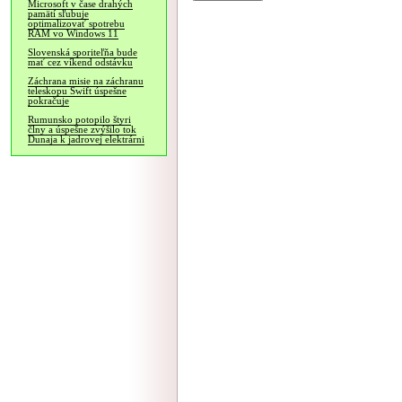
Microsoft v čase drahých
pamätí sľubuje
optimalizovať spotrebu
RAM vo Windows 11
Slovenská sporiteľňa bude
mať cez víkend odstávku
Záchrana misie na záchranu
teleskopu Swift úspešne
pokračuje
Rumunsko potopilo štyri
člny a úspešne zvýšilo tok
Dunaja k jadrovej elektrárni