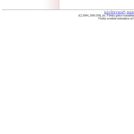
NÁVŠTEVNOSŤ
|
INZE
(C) 2004, 2005 DSL.sk | Všetky práva vyhradené
Všetky uvedené informácie sú b