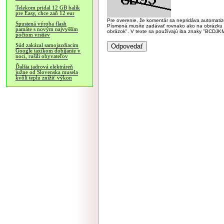
Telekom pridal 12 GB balík
pre Easy, chce zaň 12 eur
Pre overenie, že komentár sa nepridáva automatizov
Spustená výroba flash
Písmená musíte zadávať rovnako ako na obrázku veľk
pamäte s novým najvyšším
obrázok". V texte sa používajú iba znaky "BC
počtom vrstiev
Súd zakázal samojazdiacim
Google taxíkom dobíjanie v
noci, rušili obyvateľov
Ďalšia jadrová elektráreň
južne od Slovenska musela
kvôli teplu znížiť výkon