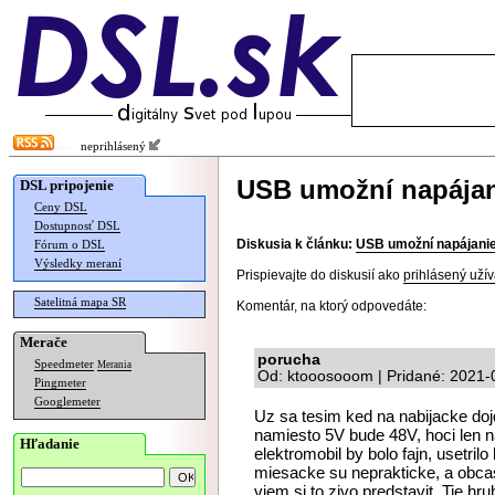
neprihlásený
USB umožní napájan
DSL pripojenie
Ceny DSL
Dostupnosť DSL
Diskusia k článku:
USB umožní napájanie
Fórum o DSL
Výsledky meraní
Prispievajte do diskusií ako
prihlásený užív
Satelitná mapa SR
Komentár, na ktorý odpovedáte:
Merače
porucha
Speedmeter
Merania
Od: ktooosooom | Pridané: 2021-
Pingmeter
Googlemeter
Uz sa tesim ked na nabijacke do
namiesto 5V bude 48V, hoci len n
Hľadanie
elektromobil by bolo fajn, usetrilo
miesacke su neprakticke, a obca
viem si to zivo predstavit. Tie hr