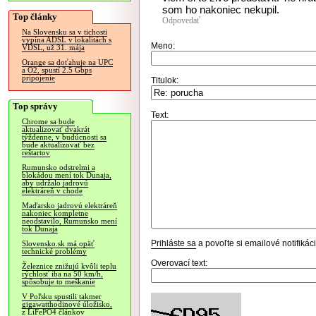
som ho nakoniec nekupil.
Top články
Odpovedať
Na Slovensku sa v tichosti
vypína ADSL v lokalitách s
Meno:
VDSL, už 31. mája
Orange sa doťahuje na UPC
a O2, spustí 2.5 Gbps
pripojenie
Titulok:
Top správy
Text:
Chrome sa bude
aktualizovať dvakrát
týždenne, v budúcnosti sa
bude aktualizovať bez
reštartov
Rumunsko odstrelmi a
blokádou mení tok Dunaja,
aby udržalo jadrovú
elektráreň v chode
Maďarsko jadrovú elektráreň
nakoniec kompletne
neodstavilo, Rumunsko mení
tok Dunaja
Prihláste sa
a povoľte si emailové notifiká
Slovensko.sk má opäť
technické problémy
Overovací text:
Železnice znižujú kvôli teplu
rýchlosť iba na 50 km/h,
spôsobuje to meškanie
V Poľsku spustili takmer
gigawatthodinové úložisko,
z LiFePO4 článkov