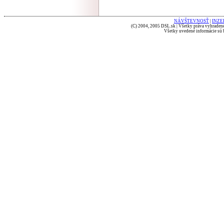
NÁVŠTEVNOSŤ
|
INZE
(C) 2004, 2005 DSL.sk | Všetky práva vyhradené
Všetky uvedené informácie sú b