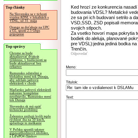
Ked hrozí ze konkurencia nasadí
Top články
budovania VDSL? Metalické veden
Na Slovensku sa v tichosti
ze sa pri ich budovaní setrilo a 
vypína ADSL v lokalitách s
VDSL, už 31. mája
VSD,SSD, ZSD popisali memorand
svojich stlpoch.
Orange sa doťahuje na UPC
a O2, spustí 2.5 Gbps
Za vsetko hovorí mapa pokrytia 
pripojenie
bodiek do aleluja, planované pok
pre VDSL):jedna jediná bodka na
Top správy
Trenčín.
Chrome sa bude
Odpovedať
aktualizovať dvakrát
týždenne, v budúcnosti sa
bude aktualizovať bez
reštartov
Meno:
Rumunsko odstrelmi a
blokádou mení tok Dunaja,
aby udržalo jadrovú
Titulok:
elektráreň v chode
Maďarsko jadrovú elektráreň
nakoniec kompletne
neodstavilo, Rumunsko mení
Text:
tok Dunaja
Slovensko.sk má opäť
technické problémy
Železnice znižujú kvôli teplu
rýchlosť iba na 50 km/h,
spôsobuje to meškanie
V Poľsku spustili takmer
gigawatthodinové úložisko,
z LiFePO4 článkov