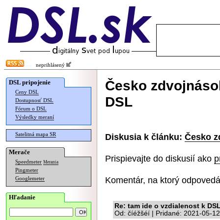
neprihlásený
Česko zdvojnásob
DSL pripojenie
Ceny DSL
DSL
Dostupnosť DSL
Fórum o DSL
Výsledky meraní
Satelitná mapa SR
Diskusia k článku:
Česko z
Merače
Prispievajte do diskusií ako
p
Speedmeter
Merania
Pingmeter
Komentár, na ktorý odpovedá
Googlemeter
Hľadanie
Re: tam ide o vzdialenost k D
Od: číéžšéí | Pridané: 2021-05-1