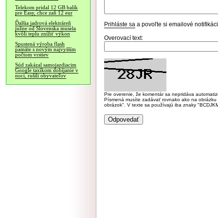
Telekom pridal 12 GB balík
pre Easy, chce zaň 12 eur
Ďalšia jadrová elektráreň
Prihláste sa
a povoľte si emailové notifiká
južne od Slovenska musela
kvôli teplu znížiť výkon
Overovací text:
Spustená výroba flash
pamäte s novým najvyšším
počtom vrstiev
Súd zakázal samojazdiacim
Google taxíkom dobíjanie v
noci, rušili obyvateľov
Pre overenie, že komentár sa nepridáva automatizov
Písmená musíte zadávať rovnako ako na obrázku veľk
obrázok". V texte sa používajú iba znaky "BC