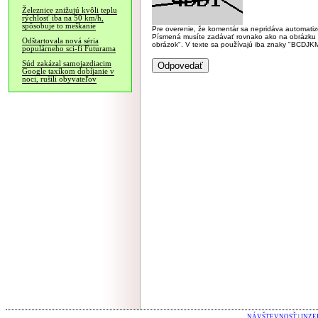
Železnice znižujú kvôli teplu
rýchlosť iba na 50 km/h,
spôsobuje to meškanie
Pre overenie, že komentár sa nepridáva automatizov
Písmená musíte zadávať rovnako ako na obrázku veľk
Odštartovala nová séria
obrázok". V texte sa používajú iba znaky "BC
populárneho sci-fi Futurama
Súd zakázal samojazdiacim
Google taxíkom dobíjanie v
noci, rušili obyvateľov
NÁVŠTEVNOSŤ
|
INZE