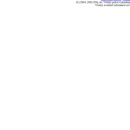
(C) 2004, 2005 DSL.sk | Všetky práva vyhradené
Všetky uvedené informácie sú b