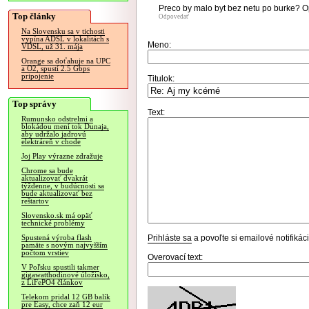
Preco by malo byt bez netu po burke? Opti
Top články
Odpovedať
Na Slovensku sa v tichosti
vypína ADSL v lokalitách s
Meno:
VDSL, už 31. mája
Orange sa doťahuje na UPC
a O2, spustí 2.5 Gbps
pripojenie
Titulok:
Top správy
Text:
Rumunsko odstrelmi a
blokádou mení tok Dunaja,
aby udržalo jadrovú
elektráreň v chode
Joj Play výrazne zdražuje
Chrome sa bude
aktualizovať dvakrát
týždenne, v budúcnosti sa
bude aktualizovať bez
reštartov
Slovensko.sk má opäť
technické problémy
Prihláste sa
a povoľte si emailové notifiká
Spustená výroba flash
pamäte s novým najvyšším
počtom vrstiev
Overovací text:
V Poľsku spustili takmer
gigawatthodinové úložisko,
z LiFePO4 článkov
Telekom pridal 12 GB balík
pre Easy, chce zaň 12 eur