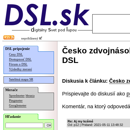
neprihlásený
Česko zdvojnásob
DSL pripojenie
Ceny DSL
DSL
Dostupnosť DSL
Fórum o DSL
Výsledky meraní
Satelitná mapa SR
Diskusia k článku:
Česko z
Merače
Prispievajte do diskusií ako
p
Speedmeter
Merania
Pingmeter
Komentár, na ktorý odpovedá
Googlemeter
Hľadanie
Re: Aj my kcémé
Od: p12 | Pridané: 2021-05-11 13:48:32