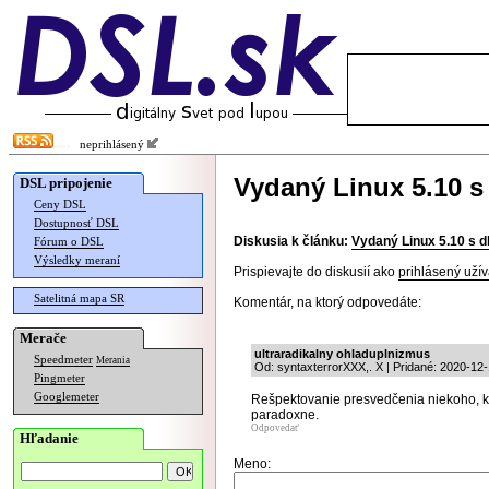
neprihlásený
Vydaný Linux 5.10 
DSL pripojenie
Ceny DSL
Dostupnosť DSL
Diskusia k článku:
Vydaný Linux 5.10 s 
Fórum o DSL
Výsledky meraní
Prispievajte do diskusií ako
prihlásený užív
Satelitná mapa SR
Komentár, na ktorý odpovedáte:
Merače
ultraradikalny ohladuplnizmus
Speedmeter
Merania
Od: syntaxterrorXXX,. X | Pridané: 2020-12
Pingmeter
Googlemeter
Rešpektovanie presvedčenia niekoho, kt
paradoxne.
Odpovedať
Hľadanie
Meno: