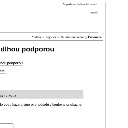
Za poslednú hodinu: 65 meraní
inzercia
Nedeľa, 9. augusta 2026, dnes má meniny
Ľubomíra
s dlhou podporou
dlhou podporou
ateľ
.
-14 12:25:23
o vodu káže a víno pije, pôsobí v kontexte priekazne