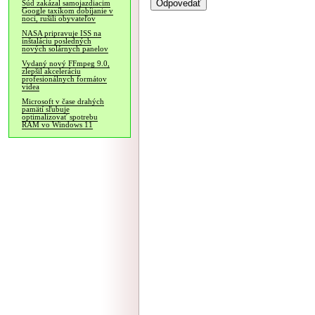
Súd zakázal samojazdiacim
Google taxíkom dobíjanie v
noci, rušili obyvateľov
NASA pripravuje ISS na
inštaláciu posledných
nových solárnych panelov
Vydaný nový FFmpeg 9.0,
zlepšil akceleráciu
profesionálnych formátov
videa
Microsoft v čase drahých
pamätí sľubuje
optimalizovať spotrebu
RAM vo Windows 11