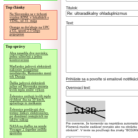
Top články
Titulok:
Na Slovensku sa v tichosti
vypína ADSL v lokalitách s
VDSL, už 31. mája
Text:
Orange sa doťahuje na UPC
a O2, spustí 2.5 Gbps
pripojenie
Top správy
Alza nasadila dve novinky,
jednu užitočnú a jednu
kontroverznú
Maďarsko jadrovú elektráreň
nakoniec kompletne
neodstavilo, Rumunsko mení
tok Dunaja
Prihláste sa
a povoľte si emailové notifiká
Ďalšia jadrová elektráreň
južne od Slovenska musela
Overovací text:
kvôli teplu znížiť výkon
Železnice znižujú kvôli teplu
rýchlosť iba na 50 km/h,
spôsobuje to meškanie
Železnice predávajú dve
tretiny lístkov elektronicky,
po donútení cestujúcich na
takýto nákup
Pre overenie, že komentár sa nepridáva automatizov
NASA na diaľku na sonde
Písmená musíte zadávať rovnako ako na obrázku veľk
Voyager 2 úspešne znížila
obrázok". V texte sa používajú iba znaky "BC
spotrebu