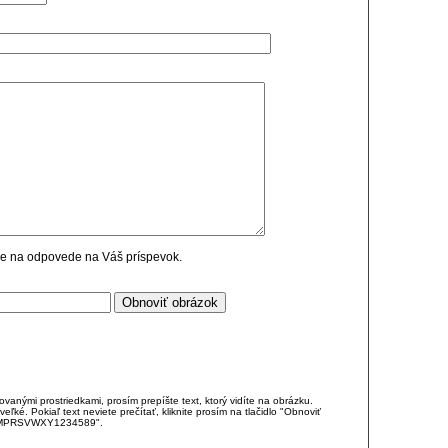
cie na odpovede na Váš príspevok.
anými prostriedkami, prosím prepíšte text, ktorý vidíte na obrázku.
é. Pokiaľ text neviete prečítať, kliknite prosím na tlačidlo "Obnoviť
DJKMPRSVWXY1234589".