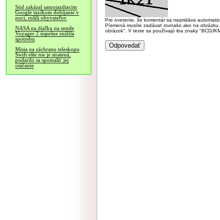
Súd zakázal samojazdiacim
Google taxíkom dobíjanie v
noci, rušili obyvateľov
Pre overenie, že komentár sa nepridáva automatizov
Písmená musíte zadávať rovnako ako na obrázku veľk
NASA na diaľku na sonde
obrázok". V texte sa používajú iba znaky "BC
Voyager 2 úspešne znížila
spotrebu
Misia na záchranu teleskopu
Swift ešte nie je stratená,
podarilo sa spomaliť jej
otáčanie