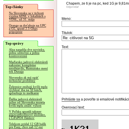
Chapem, ze ti je na pc, ked 1G je 9,81ms
Top články
Odpovedať
Na Slovensku sa v tichosti
vypína ADSL v lokalitách s
Meno:
VDSL, už 31. mája
Orange sa doťahuje na UPC
a O2, spustí 2.5 Gbps
pripojenie
Titulok:
Top správy
Text:
Alza nasadila dve novinky,
jednu užitočnú a jednu
kontroverznú
Maďarsko jadrovú elektráreň
nakoniec kompletne
neodstavilo, Rumunsko mení
tok Dunaja
Slovensko.sk má opäť
technické problémy
Železnice znižujú kvôli teplu
rýchlosť iba na 50 km/h,
spôsobuje to meškanie
Prihláste sa
a povoľte si emailové notifiká
Ďalšia jadrová elektráreň
južne od Slovenska musela
kvôli teplu znížiť výkon
Overovací text:
V Poľsku spustili takmer
gigawatthodinové úložisko,
z LiFePO4 článkov
Telekom pridal 12 GB balík
pre Easy, chce zaň 12 eur