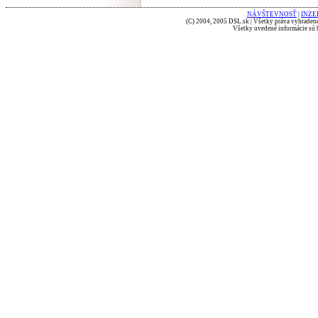
NÁVŠTEVNOSŤ
|
INZE
(C) 2004, 2005 DSL.sk | Všetky práva vyhradené
Všetky uvedené informácie sú b