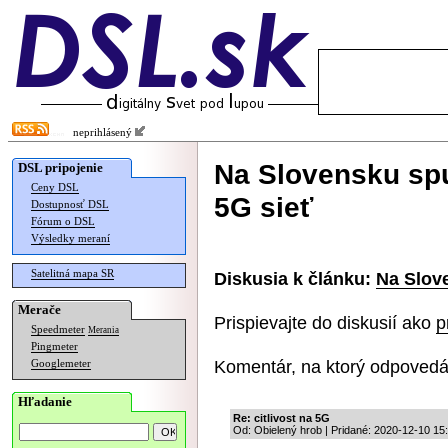
neprihlásený
Na Slovensku spu
DSL pripojenie
Ceny DSL
5G sieť
Dostupnosť DSL
Fórum o DSL
Výsledky meraní
Satelitná mapa SR
Diskusia k článku:
Na Slove
Merače
Prispievajte do diskusií ako
p
Speedmeter
Merania
Pingmeter
Komentár, na ktorý odpovedá
Googlemeter
Hľadanie
Re: citlivost na 5G
Od: Obielený hrob | Pridané: 2020-12-10 15