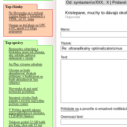
Od: syntaxterrorXXX,. X | Pridan
Top články
Kristepane, muchy to dávajú okol
Na Slovensku sa v tichosti
vypína ADSL v lokalitách s
Odpovedať
VDSL, už 31. mája
Orange sa doťahuje na UPC
a O2, spustí 2.5 Gbps
Meno:
pripojenie
Top správy
Titulok:
Rumunsko odstrelmi a
blokádou mení tok Dunaja,
aby udržalo jadrovú
Text:
elektráreň v chode
Joj Play výrazne zdražuje
Chrome sa bude
aktualizovať dvakrát
týždenne, v budúcnosti sa
bude aktualizovať bez
reštartov
Slovensko.sk má opäť
technické problémy
Spustená výroba flash
pamäte s novým najvyšším
počtom vrstiev
Prihláste sa
a povoľte si emailové notifiká
V Poľsku spustili takmer
gigawatthodinové úložisko,
z LiFePO4 článkov
Overovací text:
Telekom pridal 12 GB balík
pre Easy, chce zaň 12 eur