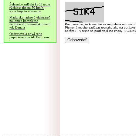
Železnice znižujú kvôli teplu
rýchlosť iba na 50 km/h,
spôsobuje to meškanie
Maďarsko jadrovú elektráreň
nakoniec kompletne
neodstavilo, Rumunsko mení
Pre overenie, že komentár sa nepridáva automatizov
tok Dunaja
Písmená musíte zadávať rovnako ako na obrázku veľk
obrázok". V texte sa používajú iba znaky "BC
Odštartovala nová séria
populárneho sci-fi Futurama