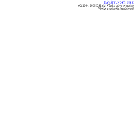
NÁVŠTEVNOSŤ
|
INZE
(C) 2004, 2005 DSL.sk | Všetky práva vyhradené
Všetky uvedené informácie sú b