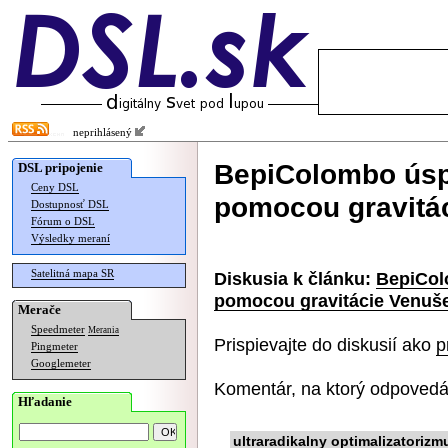
neprihlásený
BepiColombo úspe
DSL pripojenie
Ceny DSL
pomocou gravitá
Dostupnosť DSL
Fórum o DSL
Výsledky meraní
Satelitná mapa SR
Diskusia k článku:
BepiCol
pomocou gravitácie Venuš
Merače
Speedmeter
Merania
Prispievajte do diskusií ako
p
Pingmeter
Googlemeter
Komentár, na ktorý odpovedá
Hľadanie
ultraradikalny optimalizatorizm