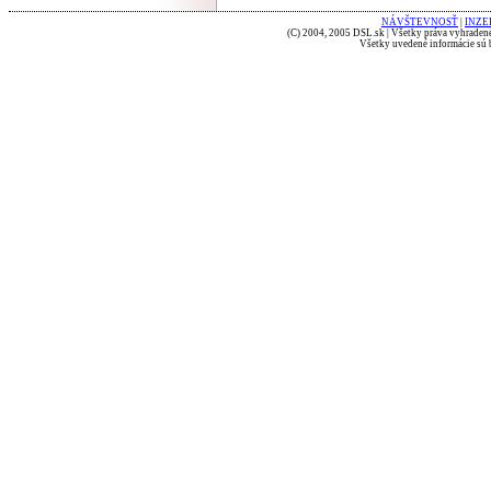
NÁVŠTEVNOSŤ
|
INZE
(C) 2004, 2005 DSL.sk | Všetky práva vyhradené
Všetky uvedené informácie sú b