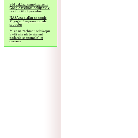
Súd zakázal samojazdiacim
Google taxíkom dobíjanie v
noci, rušili obyvateľov
NASA na diaľku na sonde
Voyager 2 úspešne znížila
spotrebu
Misia na záchranu teleskopu
Swift ešte nie je stratená,
podarilo sa spomaliť jej
otáčanie