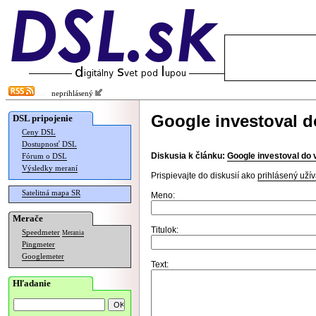
neprihlásený
Google investoval d
DSL pripojenie
Ceny DSL
Dostupnosť DSL
Diskusia k článku:
Google investoval do 
Fórum o DSL
Výsledky meraní
Prispievajte do diskusií ako
prihlásený užív
Satelitná mapa SR
Meno:
Merače
Titulok:
Speedmeter
Merania
Pingmeter
Googlemeter
Text:
Hľadanie