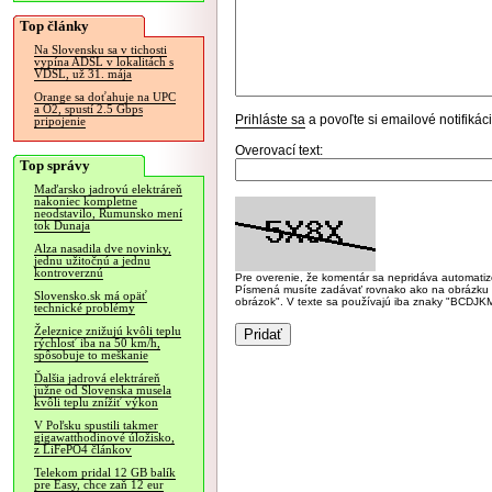
Top články
Na Slovensku sa v tichosti
vypína ADSL v lokalitách s
VDSL, už 31. mája
Orange sa doťahuje na UPC
a O2, spustí 2.5 Gbps
Prihláste sa
a povoľte si emailové notifiká
pripojenie
Overovací text:
Top správy
Maďarsko jadrovú elektráreň
nakoniec kompletne
neodstavilo, Rumunsko mení
tok Dunaja
Alza nasadila dve novinky,
jednu užitočnú a jednu
kontroverznú
Pre overenie, že komentár sa nepridáva automatizov
Písmená musíte zadávať rovnako ako na obrázku veľk
Slovensko.sk má opäť
obrázok". V texte sa používajú iba znaky "BC
technické problémy
Železnice znižujú kvôli teplu
rýchlosť iba na 50 km/h,
spôsobuje to meškanie
Ďalšia jadrová elektráreň
južne od Slovenska musela
kvôli teplu znížiť výkon
V Poľsku spustili takmer
gigawatthodinové úložisko,
z LiFePO4 článkov
Telekom pridal 12 GB balík
pre Easy, chce zaň 12 eur