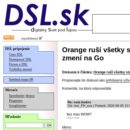
neprihlásený
Orange ruší všetky s
DSL pripojenie
Ceny DSL
zmení na Go
Dostupnosť DSL
Fórum o DSL
Výsledky meraní
Diskusia k článku:
Orange ruší všetky st
Satelitná mapa SR
Prispievajte do diskusií ako
prihlásený užív
Komentár, na ktorý odpovedáte:
Merače
Speedmeter
Merania
Pingmeter
Re: nula bodov
Googlemeter
Od: mor_PH_eus | Pridané: 2020-08-05 13:
tiez mas WOW?
Hľadanie
Odpovedať
Meno: