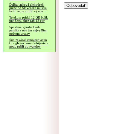
Ďalšia jadrová elektráreň
južne od Slovenska musela
kvôli teplu znížiť výkon
Telekom pridal 12 GB balík
pre Easy, chce zaň 12 eur
Spustená výroba flash
pamäte s novým najvyšším
počtom vrstiev
Súd zakázal samojazdiacim
Google taxíkom dobíjanie v
noci, rušili obyvateľov