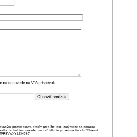
cie na odpovede na Váš príspevok.
anými prostriedkami, prosím prepíšte text, ktorý vidíte na obrázku.
é. Pokiaľ text neviete prečítať, kliknite prosím na tlačidlo "Obnoviť
DJKMPRSVWXY1234589".