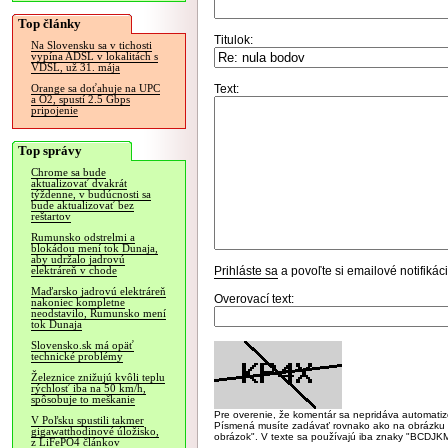
Top články
Titulok:
Na Slovensku sa v tichosti
vypína ADSL v lokalitách s
VDSL, už 31. mája
Text:
Orange sa doťahuje na UPC
a O2, spustí 2.5 Gbps
pripojenie
Top správy
Chrome sa bude
aktualizovať dvakrát
týždenne, v budúcnosti sa
bude aktualizovať bez
reštartov
Rumunsko odstrelmi a
blokádou mení tok Dunaja,
aby udržalo jadrovú
Prihláste sa
a povoľte si emailové notifiká
elektráreň v chode
Maďarsko jadrovú elektráreň
Overovací text:
nakoniec kompletne
neodstavilo, Rumunsko mení
tok Dunaja
Slovensko.sk má opäť
technické problémy
Železnice znižujú kvôli teplu
rýchlosť iba na 50 km/h,
spôsobuje to meškanie
Pre overenie, že komentár sa nepridáva automatizov
V Poľsku spustili takmer
Písmená musíte zadávať rovnako ako na obrázku veľk
gigawatthodinové úložisko,
obrázok". V texte sa používajú iba znaky "BC
z LiFePO4 článkov