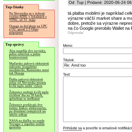
Od: Tup | Pridané: 2020-06-24 06
Top články
tá platba mobilmi je napríklad c
Na Slovensku sa v tichosti
vypína ADSL v lokalitách s
výrazne väčší market share a mal
VDSL, už 31. mája
dobre, pretože sa výrazne nepres
Orange sa doťahuje na UPC
na čo Google prerobilo Wallet na 
a O2, spustí 2.5 Gbps
Odpovedať
pripojenie
Top správy
Meno:
Alza nasadila dve novinky,
jednu užitočnú a jednu
kontroverznú
Titulok:
Maďarsko jadrovú elektráreň
nakoniec kompletne
neodstavilo, Rumunsko mení
tok Dunaja
Text:
Ďalšia jadrová elektráreň
južne od Slovenska musela
kvôli teplu znížiť výkon
Železnice znižujú kvôli teplu
rýchlosť iba na 50 km/h,
spôsobuje to meškanie
Železnice predávajú dve
tretiny lístkov elektronicky,
po donútení cestujúcich na
takýto nákup
NASA na diaľku na sonde
Voyager 2 úspešne znížila
spotrebu
Prihláste sa
a povoľte si emailové notifiká