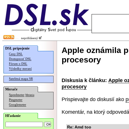
neprihlásený
Apple oznámila 
DSL pripojenie
Ceny DSL
procesory
Dostupnosť DSL
Fórum o DSL
Výsledky meraní
Satelitná mapa SR
Diskusia k článku:
Apple o
procesory
Merače
Speedmeter
Merania
Prispievajte do diskusií ako
p
Pingmeter
Googlemeter
Komentár, na ktorý odpovedá
Hľadanie
Re: Amd too