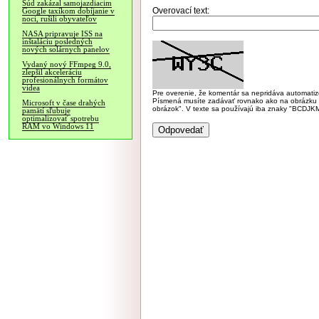
Súd zakázal samojazdiacim
Overovací text:
Google taxíkom dobíjanie v
noci, rušili obyvateľov
NASA pripravuje ISS na
inštaláciu posledných
nových solárnych panelov
Vydaný nový FFmpeg 9.0,
zlepšil akceleráciu
profesionálnych formátov
videa
Pre overenie, že komentár sa nepridáva automatizov
Písmená musíte zadávať rovnako ako na obrázku veľk
Microsoft v čase drahých
obrázok". V texte sa používajú iba znaky "BC
pamätí sľubuje
optimalizovať spotrebu
RAM vo Windows 11