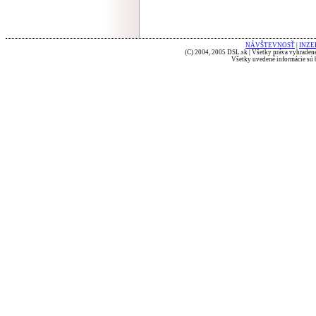
NÁVŠTEVNOSŤ
|
INZE
(C) 2004, 2005 DSL.sk | Všetky práva vyhradené
Všetky uvedené informácie sú b