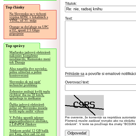
Titulok:
Top články
Na Slovensku sa v tichosti
vypína ADSL v lokalitách s
Text:
VDSL, už 31. mája
Orange sa doťahuje na UPC
a O2, spustí 2.5 Gbps
pripojenie
Top správy
Maďarsko jadrovú elektráreň
nakoniec kompletne
neodstavilo, Rumunsko mení
tok Dunaja
Alza nasadila dve novinky,
jednu užitočnú a jednu
Prihláste sa
a povoľte si emailové notifiká
kontroverznú
Slovensko.sk má opäť
Overovací text:
technické problémy
Železnice znižujú kvôli teplu
rýchlosť iba na 50 km/h,
spôsobuje to meškanie
Ďalšia jadrová elektráreň
južne od Slovenska musela
kvôli teplu znížiť výkon
Pre overenie, že komentár sa nepridáva automatizov
V Poľsku spustili takmer
Písmená musíte zadávať rovnako ako na obrázku veľk
gigawatthodinové úložisko,
obrázok". V texte sa používajú iba znaky "BC
z LiFePO4 článkov
Telekom pridal 12 GB balík
pre Easy, chce zaň 12 eur