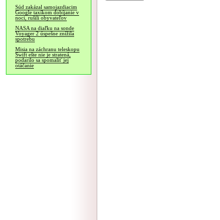
Súd zakázal samojazdiacim
Google taxíkom dobíjanie v
noci, rušili obyvateľov
NASA na diaľku na sonde
Voyager 2 úspešne znížila
spotrebu
Misia na záchranu teleskopu
Swift ešte nie je stratená,
podarilo sa spomaliť jej
otáčanie