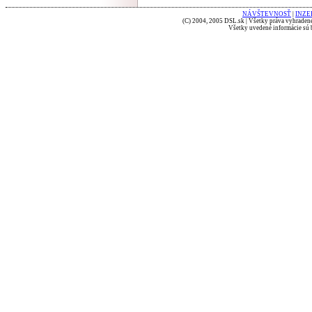
NÁVŠTEVNOSŤ
|
INZE
(C) 2004, 2005 DSL.sk | Všetky práva vyhradené
Všetky uvedené informácie sú b