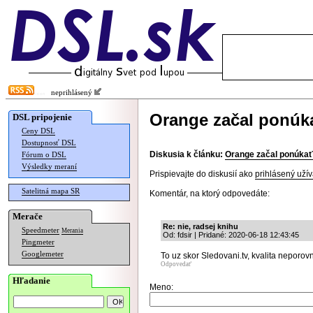
neprihlásený
Orange začal ponúk
DSL pripojenie
Ceny DSL
Dostupnosť DSL
Diskusia k článku:
Orange začal ponúkať
Fórum o DSL
Výsledky meraní
Prispievajte do diskusií ako
prihlásený užív
Satelitná mapa SR
Komentár, na ktorý odpovedáte:
Merače
Re: nie, radsej knihu
Speedmeter
Merania
Od: fdsir | Pridané: 2020-06-18 12:43:45
Pingmeter
Googlemeter
To uz skor Sledovani.tv, kvalita neporov
Odpovedať
Hľadanie
Meno: