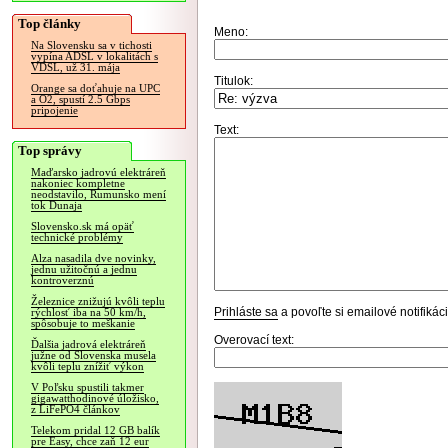
Top články
Meno:
Na Slovensku sa v tichosti
vypína ADSL v lokalitách s
VDSL, už 31. mája
Titulok:
Orange sa doťahuje na UPC
a O2, spustí 2.5 Gbps
pripojenie
Text:
Top správy
Maďarsko jadrovú elektráreň
nakoniec kompletne
neodstavilo, Rumunsko mení
tok Dunaja
Slovensko.sk má opäť
technické problémy
Alza nasadila dve novinky,
jednu užitočnú a jednu
kontroverznú
Železnice znižujú kvôli teplu
Prihláste sa
a povoľte si emailové notifiká
rýchlosť iba na 50 km/h,
spôsobuje to meškanie
Overovací text:
Ďalšia jadrová elektráreň
južne od Slovenska musela
kvôli teplu znížiť výkon
V Poľsku spustili takmer
gigawatthodinové úložisko,
z LiFePO4 článkov
Telekom pridal 12 GB balík
pre Easy, chce zaň 12 eur