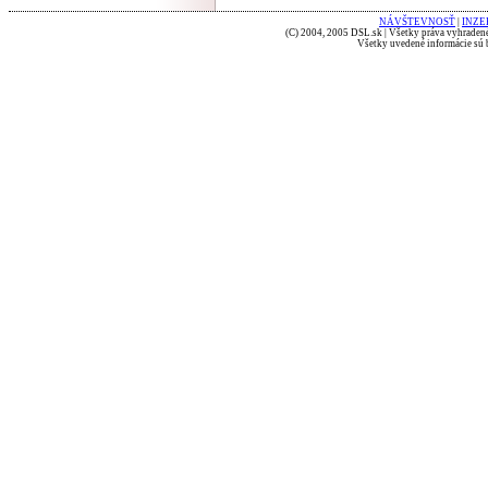
NÁVŠTEVNOSŤ
|
INZE
(C) 2004, 2005 DSL.sk | Všetky práva vyhradené
Všetky uvedené informácie sú b