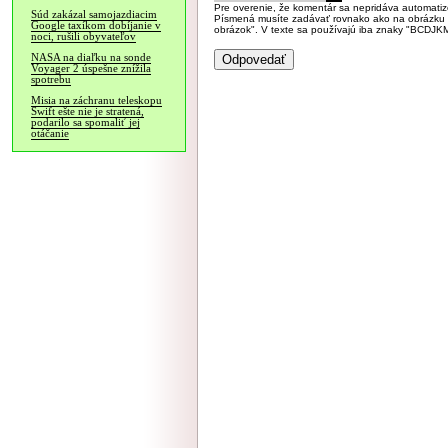
Pre overenie, že komentár sa nepridáva automatizov
Súd zakázal samojazdiacim
Písmená musíte zadávať rovnako ako na obrázku veľk
Google taxíkom dobíjanie v
obrázok". V texte sa používajú iba znaky "BC
noci, rušili obyvateľov
NASA na diaľku na sonde
Voyager 2 úspešne znížila
spotrebu
Misia na záchranu teleskopu
Swift ešte nie je stratená,
podarilo sa spomaliť jej
otáčanie