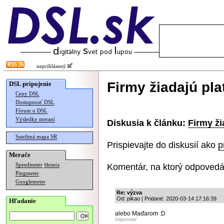
neprihlásený
Firmy žiadajú pla
DSL pripojenie
Ceny DSL
Dostupnosť DSL
Fórum o DSL
Výsledky meraní
Diskusia k článku:
Firmy ži
Satelitná mapa SR
Prispievajte do diskusií ako
p
Merače
Komentár, na ktorý odpovedá
Speedmeter
Merania
Pingmeter
Googlemeter
Re: výzva
Od: pikao | Pridané: 2020-03-14 17:16:39
Hľadanie
alebo Maďarom :D
Odpovedať