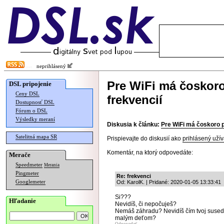
neprihlásený
Pre WiFi má čoskor
DSL pripojenie
Ceny DSL
frekvencií
Dostupnosť DSL
Fórum o DSL
Výsledky meraní
Diskusia k článku:
Pre WiFi má čoskoro p
Satelitná mapa SR
Prispievajte do diskusií ako
prihlásený užív
Komentár, na ktorý odpovedáte:
Merače
Speedmeter
Merania
Pingmeter
Re: frekvenci
Googlemeter
Od: KarolK. | Pridané: 2020-01-05 13:33:41
Si???
Hľadanie
Nevidíš, či nepočuješ?
Nemáš záhradu? Nevidíš čím tvoj sused s
malým deťom?