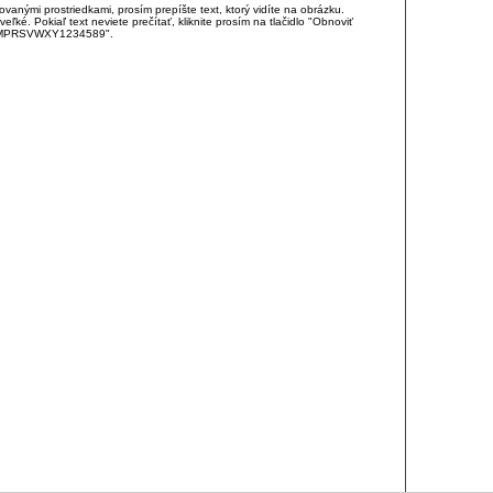
anými prostriedkami, prosím prepíšte text, ktorý vidíte na obrázku.
é. Pokiaľ text neviete prečítať, kliknite prosím na tlačidlo "Obnoviť
DJKMPRSVWXY1234589".