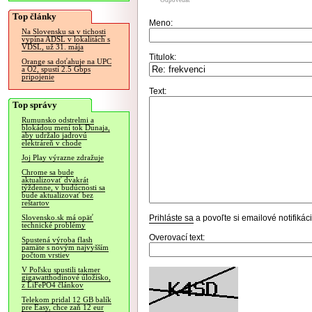
Odpovedať
Top články
Meno:
Na Slovensku sa v tichosti
vypína ADSL v lokalitách s
VDSL, už 31. mája
Titulok:
Orange sa doťahuje na UPC
a O2, spustí 2.5 Gbps
pripojenie
Text:
Top správy
Rumunsko odstrelmi a
blokádou mení tok Dunaja,
aby udržalo jadrovú
elektráreň v chode
Joj Play výrazne zdražuje
Chrome sa bude
aktualizovať dvakrát
týždenne, v budúcnosti sa
bude aktualizovať bez
reštartov
Prihláste sa
a povoľte si emailové notifiká
Slovensko.sk má opäť
technické problémy
Overovací text:
Spustená výroba flash
pamäte s novým najvyšším
počtom vrstiev
V Poľsku spustili takmer
gigawatthodinové úložisko,
z LiFePO4 článkov
Telekom pridal 12 GB balík
pre Easy, chce zaň 12 eur