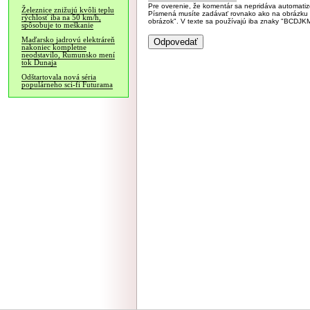
Pre overenie, že komentár sa nepridáva automatizov
Železnice znižujú kvôli teplu
Písmená musíte zadávať rovnako ako na obrázku veľk
rýchlosť iba na 50 km/h,
obrázok". V texte sa používajú iba znaky "BC
spôsobuje to meškanie
Maďarsko jadrovú elektráreň
nakoniec kompletne
neodstavilo, Rumunsko mení
tok Dunaja
Odštartovala nová séria
populárneho sci-fi Futurama