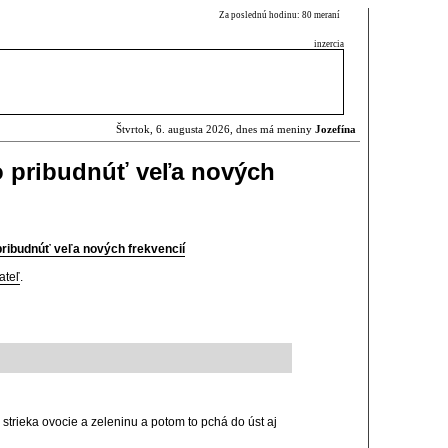
Za poslednú hodinu: 80 meraní
inzercia
Štvrtok, 6. augusta 2026, dnes má meniny
Jozefína
o pribudnúť veľa nových
ribudnúť veľa nových frekvencií
ateľ
.
trieka ovocie a zeleninu a potom to pchá do úst aj