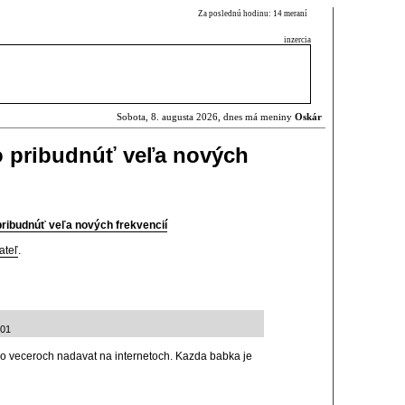
Za poslednú hodinu: 14 meraní
inzercia
Sobota, 8. augusta 2026, dnes má meniny
Oskár
o pribudnúť veľa nových
ribudnúť veľa nových frekvencií
ateľ
.
:01
po veceroch nadavat na internetoch. Kazda babka je