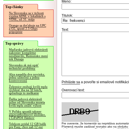
Meno:
Top články
Na Slovensku sa v tichosti
Titulok:
vypína ADSL v lokalitách s
VDSL, už 31. mája
Orange sa doťahuje na UPC
a O2, spustí 2.5 Gbps
Text:
pripojenie
Top správy
Maďarsko jadrovú elektráreň
nakoniec kompletne
neodstavilo, Rumunsko mení
tok Dunaja
Slovensko.sk má opäť
technické problémy
Alza nasadila dve novinky,
jednu užitočnú a jednu
kontroverznú
Prihláste sa
a povoľte si emailové notifiká
Železnice znižujú kvôli teplu
Overovací text:
rýchlosť iba na 50 km/h,
spôsobuje to meškanie
Ďalšia jadrová elektráreň
južne od Slovenska musela
kvôli teplu znížiť výkon
V Poľsku spustili takmer
gigawatthodinové úložisko,
z LiFePO4 článkov
Pre overenie, že komentár sa nepridáva automatizov
Telekom pridal 12 GB balík
Písmená musíte zadávať rovnako ako na obrázku veľk
pre Easy, chce zaň 12 eur