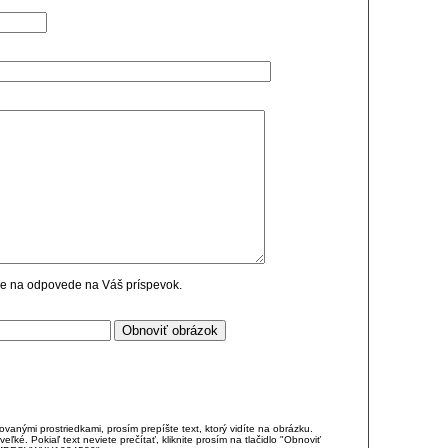
cie na odpovede na Váš príspevok.
anými prostriedkami, prosím prepíšte text, ktorý vidíte na obrázku.
é. Pokiaľ text neviete prečítať, kliknite prosím na tlačidlo "Obnoviť