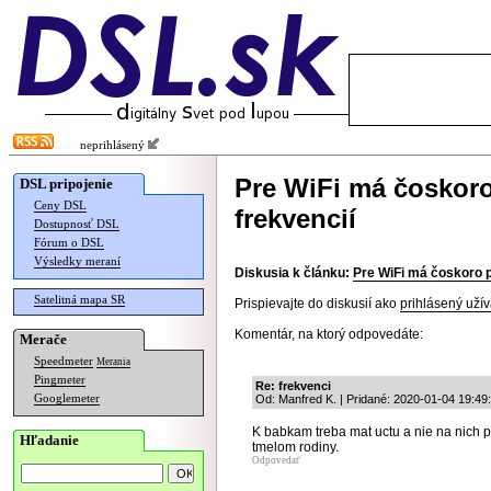
neprihlásený
Pre WiFi má čoskor
DSL pripojenie
Ceny DSL
frekvencií
Dostupnosť DSL
Fórum o DSL
Výsledky meraní
Diskusia k článku:
Pre WiFi má čoskoro p
Satelitná mapa SR
Prispievajte do diskusií ako
prihlásený užív
Komentár, na ktorý odpovedáte:
Merače
Speedmeter
Merania
Pingmeter
Re: frekvenci
Googlemeter
Od: Manfred K. | Pridané: 2020-01-04 19:49
K babkam treba mat uctu a nie na nich 
Hľadanie
tmelom rodiny.
Odpovedať