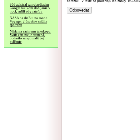
obrázok". V texte sa používajú iba znaky "BC
Súd zakázal samojazdiacim
Google taxíkom dobíjanie v
noci, rušili obyvateľov
NASA na diaľku na sonde
Voyager 2 úspešne znížila
spotrebu
Misia na záchranu teleskopu
Swift ešte nie je stratená,
podarilo sa spomaliť jej
otáčanie