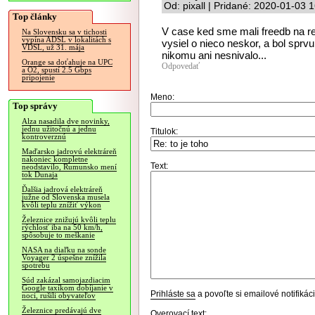
Od: pixall | Pridané: 2020-01-03 
Top články
V case ked sme mali freedb na rei
Na Slovensku sa v tichosti
vypína ADSL v lokalitách s
vysiel o nieco neskor, a bol sprv
VDSL, už 31. mája
nikomu ani nesnivalo...
Orange sa doťahuje na UPC
Odpovedať
a O2, spustí 2.5 Gbps
pripojenie
Meno:
Top správy
Alza nasadila dve novinky,
jednu užitočnú a jednu
Titulok:
kontroverznú
Maďarsko jadrovú elektráreň
nakoniec kompletne
Text:
neodstavilo, Rumunsko mení
tok Dunaja
Ďalšia jadrová elektráreň
južne od Slovenska musela
kvôli teplu znížiť výkon
Železnice znižujú kvôli teplu
rýchlosť iba na 50 km/h,
spôsobuje to meškanie
NASA na diaľku na sonde
Voyager 2 úspešne znížila
spotrebu
Súd zakázal samojazdiacim
Google taxíkom dobíjanie v
Prihláste sa
a povoľte si emailové notifiká
noci, rušili obyvateľov
Železnice predávajú dve
Overovací text: