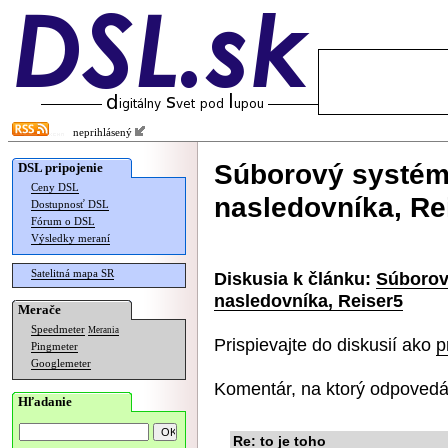
neprihlásený
Súborový systém
DSL pripojenie
Ceny DSL
nasledovníka, Re
Dostupnosť DSL
Fórum o DSL
Výsledky meraní
Satelitná mapa SR
Diskusia k článku:
Súborov
nasledovníka, Reiser5
Merače
Speedmeter
Merania
Prispievajte do diskusií ako
p
Pingmeter
Googlemeter
Komentár, na ktorý odpovedá
Hľadanie
Re: to je toho