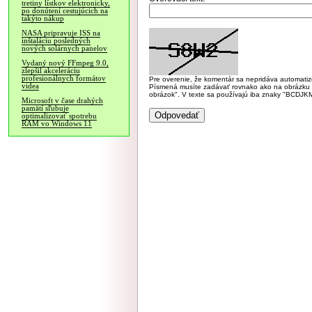
tretiny lístkov elektronicky,
po donútení cestujúcich na
takýto nákup
NASA pripravuje ISS na
inštaláciu posledných
nových solárnych panelov
Vydaný nový FFmpeg 9.0,
zlepšil akceleráciu
profesionálnych formátov
Pre overenie, že komentár sa nepridáva automatizov
videa
Písmená musíte zadávať rovnako ako na obrázku veľk
obrázok". V texte sa používajú iba znaky "BC
Microsoft v čase drahých
pamätí sľubuje
optimalizovať spotrebu
RAM vo Windows 11