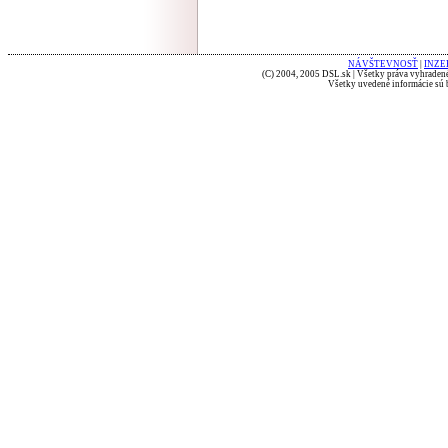
NÁVŠTEVNOSŤ
|
INZE
(C) 2004, 2005 DSL.sk | Všetky práva vyhradené
Všetky uvedené informácie sú b