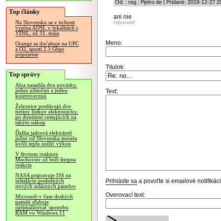
Od: : reg.: Pjetro de | Pridané: 2019-12-27 2
Top články
ani nie
Na Slovensku sa v tichosti
Odpovedať
vypína ADSL v lokalitách s
VDSL, už 31. mája
Meno:
Orange sa doťahuje na UPC
a O2, spustí 2.5 Gbps
pripojenie
Titulok:
Top správy
Alza nasadila dve novinky,
jednu užitočnú a jednu
Text:
kontroverznú
Železnice predávajú dve
tretiny lístkov elektronicky,
po donútení cestujúcich na
takýto nákup
Ďalšia jadrová elektráreň
južne od Slovenska musela
kvôli teplu znížiť výkon
V štvrtom reaktore
Mochoviec už beží štiepna
reakcia
NASA pripravuje ISS na
Prihláste sa
a povoľte si emailové notifiká
inštaláciu posledných
nových solárnych panelov
Overovací text:
Microsoft v čase drahých
pamätí sľubuje
optimalizovať spotrebu
RAM vo Windows 11