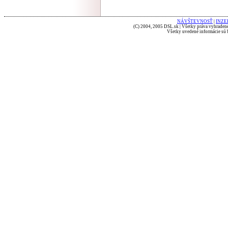
NÁVŠTEVNOSŤ
|
INZE
(C) 2004, 2005 DSL.sk | Všetky práva vyhradené
Všetky uvedené informácie sú b