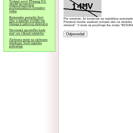
Vydaný nový FFmpeg 9.0,
zlepšil akceleráciu
profesionálnych formátov
videa
Rumunsko potopilo štyri
Pre overenie, že komentár sa nepridáva automatizov
člny a úspešne zvýšilo tok
Písmená musíte zadávať rovnako ako na obrázku veľk
Dunaja k jadrovej elektrárni
obrázok". V texte sa používajú iba znaky "BC
Slovenská sporiteľňa bude
mať cez víkend odstávku
Záchrana misie na záchranu
teleskopu Swift úspešne
pokračuje