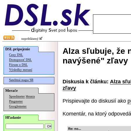
neprihlásený
Alza sľubuje, že
DSL pripojenie
Ceny DSL
navýšené" zľavy
Dostupnosť DSL
Fórum o DSL
Výsledky meraní
Satelitná mapa SR
Diskusia k článku:
Alza sľ
zľavy
Merače
Speedmeter
Merania
Prispievajte do diskusií ako
p
Pingmeter
Googlemeter
Komentár, na ktorý odpovedá
Hľadanie
Re: no...