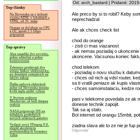
Od: arch_bastard | Pridané: 2019
Top články
Ale preco by si to robil? Keby s
Na Slovensku sa v tichosti
vypína ADSL v lokalitách s
neprechadzal
VDSL, už 31. mája
Orange sa doťahuje na UPC
Ale ak chces check list
a O2, spustí 2.5 Gbps
pripojenie
chod do orange
- zisti ci mas viazanost
Top správy
- ak nemas poziadaj o ukoncenie 
Alza nasadila dve novinky,
ukoncene. Vacsunou koniec faktu
jednu užitočnú a jednu
kontroverznú
chod telekom
Železnice predávajú dve
tretiny lístkov elektronicky,
- poziadaj o novu sluzbu k datum
po donútení cestujúcich na
- chces od nich aj vdsl router, ke
takýto nákup
sa ti vratili peniaze ak kupis vlast
Ďalšia jadrová elektráreň
- chces samoinstalaciu, kedze rou
južne od Slovenska musela
kvôli teplu znížiť výkon
V štvrtom reaktore
pani v telekome povedala ze ak ma
Mochoviec už beží štiepna
donesie technik zapojit.
reakcia
Tak sa aj stalo.
NASA pripravuje ISS na
Bol internet od orangu 15mbit, pot
inštaláciu posledných
nových solárnych panelov
Vydaný nový FFmpeg 9.0,
ziadna slava ale to ze nie je fup p
zlepšil akceleráciu
Odpovedať
profesionálnych formátov
videa