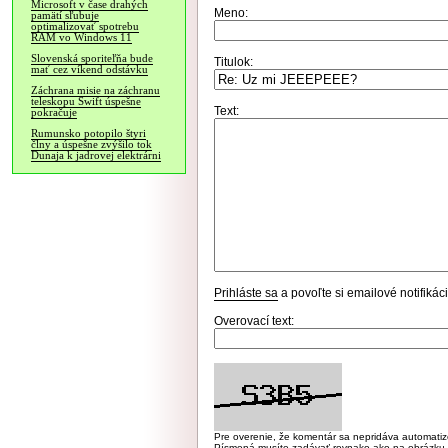
Microsoft v čase drahých
Meno:
pamätí sľubuje
optimalizovať spotrebu
RAM vo Windows 11
Slovenská sporiteľňa bude
Titulok:
mať cez víkend odstávku
Záchrana misie na záchranu
teleskopu Swift úspešne
Text:
pokračuje
Rumunsko potopilo štyri
člny a úspešne zvýšilo tok
Dunaja k jadrovej elektrárni
Prihláste sa
a povoľte si emailové notifiká
Overovací text:
Pre overenie, že komentár sa nepridáva automatizov
Písmená musíte zadávať rovnako ako na obrázku veľk