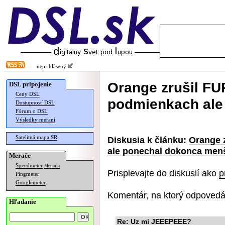
neprihlásený
Orange zrušil FUP
DSL pripojenie
Ceny DSL
podmienkach ale
Dostupnosť DSL
Fórum o DSL
Výsledky meraní
Satelitná mapa SR
Diskusia k článku:
Orange 
ale ponechal dokonca men
Merače
Speedmeter
Merania
Prispievajte do diskusií ako
p
Pingmeter
Googlemeter
Komentár, na ktorý odpovedá
Hľadanie
Re: Uz mi JEEEPEEE?