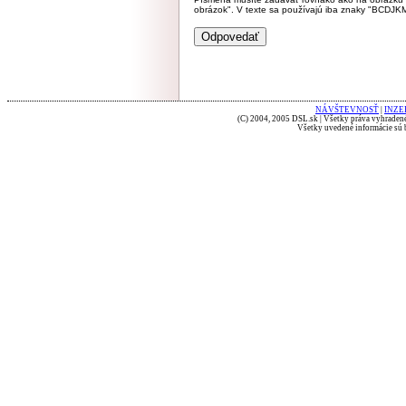
obrázok". V texte sa používajú iba znaky "BC
NÁVŠTEVNOSŤ
|
INZE
(C) 2004, 2005 DSL.sk | Všetky práva vyhradené
Všetky uvedené informácie sú b