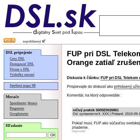
neprihlásený
FUP pri DSL Telekom
DSL pripojenie
Ceny DSL
Orange zatiaľ zrušen
Dostupnosť DSL
Fórum o DSL
Výsledky meraní
Diskusia k článku:
FUP pri DSL Telekom u
Satelitná mapa SR
Prispievajte do diskusií ako
prihlásený užív
Komentár, na ktorý odpovedáte:
Merače
Speedmeter
Merania
Pingmeter
ničivý praktik S005E0026861
Googlemeter
Od: syntaxterrorX .XXX | Pridané: 2019-09-
Pokiaľ musí, FUP ako súčasťou svetskej 
Hľadanie
zriadenie.
Odpovedať