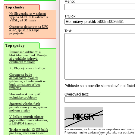
Meno:
Top články
Na Slovensku sa v tichosti
Titulok:
vypína ADSL v lokalitách s
VDSL, už 31. mája
Orange sa doťahuje na UPC
a O2, spustí 2.5 Gbps
Text:
pripojenie
Top správy
Rumunsko odstrelmi a
blokádou mení tok Dunaja,
aby udržalo jadrovú
elektráreň v chode
Joj Play výrazne zdražuje
Chrome sa bude
aktualizovať dvakrát
týždenne, v budúcnosti sa
bude aktualizovať bez
Prihláste sa
a povoľte si emailové notifiká
reštartov
Overovací text:
Slovensko.sk má opäť
technické problémy
Spustená výroba flash
pamäte s novým najvyšším
počtom vrstiev
V Poľsku spustili takmer
gigawatthodinové úložisko,
z LiFePO4 článkov
Pre overenie, že komentár sa nepridáva automatizov
Telekom pridal 12 GB balík
Písmená musíte zadávať rovnako ako na obrázku veľk
pre Easy, chce zaň 12 eur