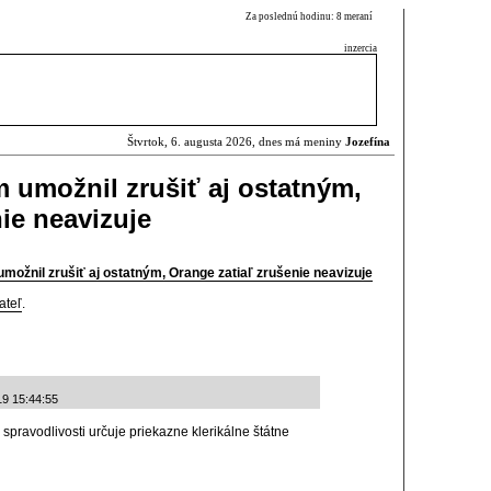
Za poslednú hodinu: 8 meraní
inzercia
Štvrtok, 6. augusta 2026, dnes má meniny
Jozefína
 umožnil zrušiť aj ostatným,
ie neavizuje
možnil zrušiť aj ostatným, Orange zatiaľ zrušenie neavizuje
ateľ
.
19 15:44:55
spravodlivosti určuje priekazne klerikálne štátne