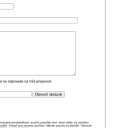
cie na odpovede na Váš príspevok.
anými prostriedkami, prosím prepíšte text, ktorý vidíte na obrázku.
é. Pokiaľ text neviete prečítať, kliknite prosím na tlačidlo "Obnoviť