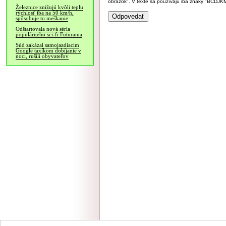
obrázok". V texte sa používajú iba znaky "BC
Železnice znižujú kvôli teplu
rýchlosť iba na 50 km/h,
spôsobuje to meškanie
Odštartovala nová séria
populárneho sci-fi Futurama
Súd zakázal samojazdiacim
Google taxíkom dobíjanie v
noci, rušili obyvateľov
NÁVŠTEVNOSŤ
|
INZE