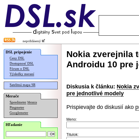
neprihlásený
Nokia zverejnila 
DSL pripojenie
Ceny DSL
Androidu 10 pre 
Dostupnosť DSL
Fórum o DSL
Výsledky meraní
Satelitná mapa SR
Diskusia k článku:
Nokia zv
pre jednotlivé modely
Merače
Speedmeter
Merania
Prispievajte do diskusií ako
p
Pingmeter
Googlemeter
Meno:
Hľadanie
Titulok: