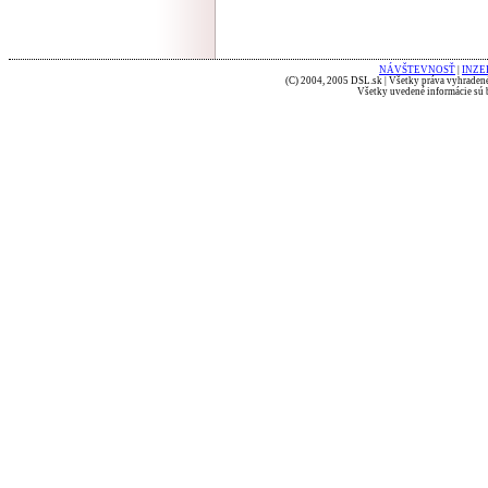
NÁVŠTEVNOSŤ
|
INZE
(C) 2004, 2005 DSL.sk | Všetky práva vyhradené
Všetky uvedené informácie sú b