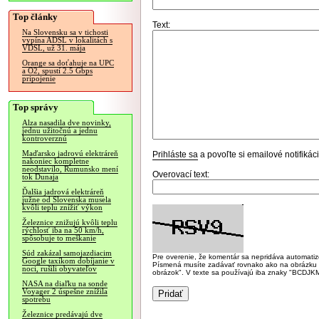
Top články
Text:
Na Slovensku sa v tichosti
vypína ADSL v lokalitách s
VDSL, už 31. mája
Orange sa doťahuje na UPC
a O2, spustí 2.5 Gbps
pripojenie
Top správy
Alza nasadila dve novinky,
jednu užitočnú a jednu
kontroverznú
Maďarsko jadrovú elektráreň
Prihláste sa
a povoľte si emailové notifiká
nakoniec kompletne
neodstavilo, Rumunsko mení
Overovací text:
tok Dunaja
Ďalšia jadrová elektráreň
južne od Slovenska musela
kvôli teplu znížiť výkon
Železnice znižujú kvôli teplu
rýchlosť iba na 50 km/h,
spôsobuje to meškanie
Súd zakázal samojazdiacim
Pre overenie, že komentár sa nepridáva automatizov
Google taxíkom dobíjanie v
Písmená musíte zadávať rovnako ako na obrázku veľk
noci, rušili obyvateľov
obrázok". V texte sa používajú iba znaky "BC
NASA na diaľku na sonde
Voyager 2 úspešne znížila
spotrebu
Železnice predávajú dve