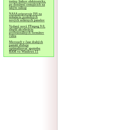
tretiny lístkov elektronicky,
po donútení cestujúcich na
takýto nákup
NASA pripravuje ISS na
inštaláciu posledných
nových solárnych panelov
Vydaný nový FFmpeg 9.0,
zlepšil akceleráciu
profesionálnych formátov
videa
Microsoft v čase drahých
pamätí sľubuje
optimalizovať spotrebu
RAM vo Windows 11