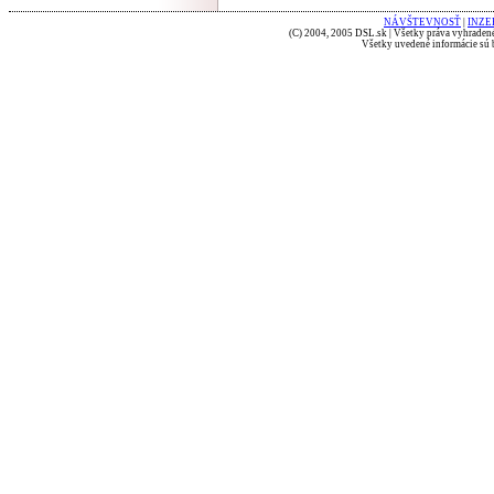
NÁVŠTEVNOSŤ
|
INZE
(C) 2004, 2005 DSL.sk | Všetky práva vyhradené
Všetky uvedené informácie sú b