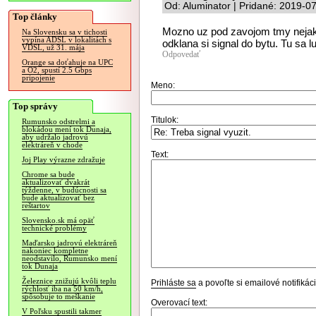
Od: Aluminator | Pridané: 2019-0
Top články
Mozno uz pod zavojom tmy nejaky 
Na Slovensku sa v tichosti
vypína ADSL v lokalitách s
odklana si signal do bytu. Tu sa l
VDSL, už 31. mája
Odpovedať
Orange sa doťahuje na UPC
a O2, spustí 2.5 Gbps
pripojenie
Meno:
Top správy
Titulok:
Rumunsko odstrelmi a
blokádou mení tok Dunaja,
aby udržalo jadrovú
elektráreň v chode
Text:
Joj Play výrazne zdražuje
Chrome sa bude
aktualizovať dvakrát
týždenne, v budúcnosti sa
bude aktualizovať bez
reštartov
Slovensko.sk má opäť
technické problémy
Maďarsko jadrovú elektráreň
nakoniec kompletne
neodstavilo, Rumunsko mení
tok Dunaja
Železnice znižujú kvôli teplu
Prihláste sa
a povoľte si emailové notifiká
rýchlosť iba na 50 km/h,
spôsobuje to meškanie
Overovací text:
V Poľsku spustili takmer