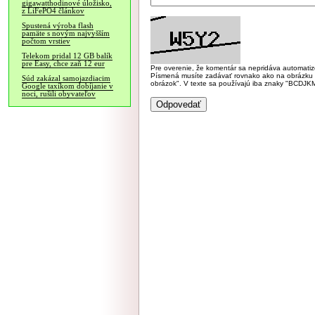
gigawatthodinové úložisko,
z LiFePO4 článkov
Spustená výroba flash
pamäte s novým najvyšším
počtom vrstiev
Telekom pridal 12 GB balík
pre Easy, chce zaň 12 eur
Pre overenie, že komentár sa nepridáva automatizov
Písmená musíte zadávať rovnako ako na obrázku veľk
Súd zakázal samojazdiacim
obrázok". V texte sa používajú iba znaky "BC
Google taxíkom dobíjanie v
noci, rušili obyvateľov