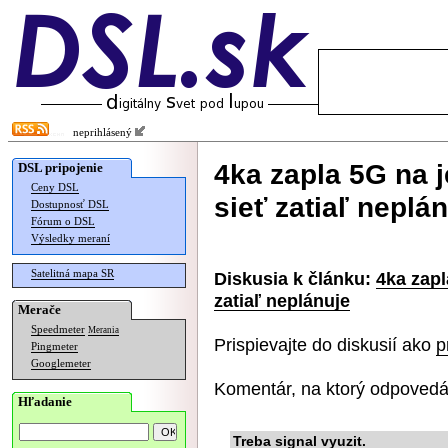
neprihlásený
4ka zapla 5G na 
DSL pripojenie
Ceny DSL
sieť zatiaľ neplá
Dostupnosť DSL
Fórum o DSL
Výsledky meraní
Satelitná mapa SR
Diskusia k článku:
4ka zapl
zatiaľ neplánuje
Merače
Speedmeter
Merania
Prispievajte do diskusií ako
p
Pingmeter
Googlemeter
Komentár, na ktorý odpovedá
Hľadanie
Treba signal vyuzit.