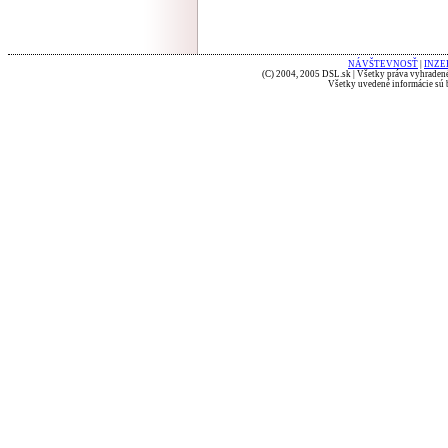
NÁVŠTEVNOSŤ
|
INZE
(C) 2004, 2005 DSL.sk | Všetky práva vyhradené
Všetky uvedené informácie sú b