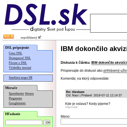
neprihlásený
IBM dokončilo akviz
DSL pripojenie
Ceny DSL
Dostupnosť DSL
Diskusia k článku:
IBM dokončilo akvizíc
Fórum o DSL
Výsledky meraní
Prispievajte do diskusií ako
prihlásený užív
Satelitná mapa SR
Komentár, na ktorý odpovedáte:
Merače
Re: tlieskam
Speedmeter
Merania
Od: Nasr | Pridané: 2019-07-11 12:14:37
Pingmeter
Googlemeter
Kde je oslava? Kedy pijeme?
Odpovedať
Hľadanie
Meno: