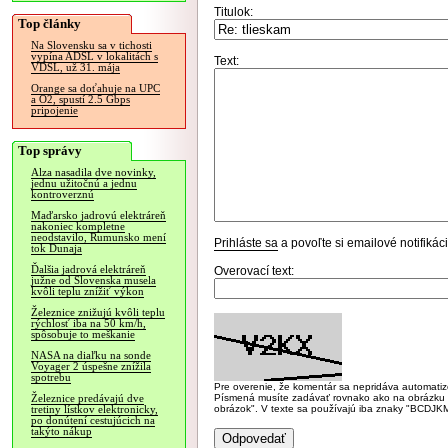
Titulok:
Top články
Na Slovensku sa v tichosti
vypína ADSL v lokalitách s
Text:
VDSL, už 31. mája
Orange sa doťahuje na UPC
a O2, spustí 2.5 Gbps
pripojenie
Top správy
Alza nasadila dve novinky,
jednu užitočnú a jednu
kontroverznú
Maďarsko jadrovú elektráreň
nakoniec kompletne
neodstavilo, Rumunsko mení
Prihláste sa
a povoľte si emailové notifiká
tok Dunaja
Ďalšia jadrová elektráreň
Overovací text:
južne od Slovenska musela
kvôli teplu znížiť výkon
Železnice znižujú kvôli teplu
rýchlosť iba na 50 km/h,
spôsobuje to meškanie
NASA na diaľku na sonde
Voyager 2 úspešne znížila
spotrebu
Pre overenie, že komentár sa nepridáva automatizov
Písmená musíte zadávať rovnako ako na obrázku veľk
Železnice predávajú dve
obrázok". V texte sa používajú iba znaky "BC
tretiny lístkov elektronicky,
po donútení cestujúcich na
takýto nákup