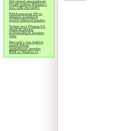
Súd zakázal samojazdiacim
Google taxíkom dobíjanie v
noci, rušili obyvateľov
NASA pripravuje ISS na
inštaláciu posledných
nových solárnych panelov
Vydaný nový FFmpeg 9.0,
zlepšil akceleráciu
profesionálnych formátov
videa
Microsoft v čase drahých
pamätí sľubuje
optimalizovať spotrebu
RAM vo Windows 11