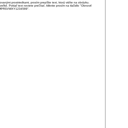
anými prostriedkami, prosím prepíšte text, ktorý vidíte na obrázku.
é. Pokiaľ text neviete prečítať, kliknite prosím na tlačidlo "Obnoviť
DJKMPRSVWXY1234589".