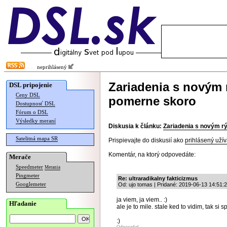
neprihlásený
Zariadenia s novým
DSL pripojenie
Ceny DSL
pomerne skoro
Dostupnosť DSL
Fórum o DSL
Výsledky meraní
Diskusia k článku:
Zariadenia s novým r
Satelitná mapa SR
Prispievajte do diskusií ako
prihlásený užív
Komentár, na ktorý odpovedáte:
Merače
Speedmeter
Merania
Pingmeter
Re: ultraradikalny fakticizmus
Googlemeter
Od: ujo tomas | Pridané: 2019-06-13 14:51:
ja viem, ja viem.. :)
Hľadanie
ale je to mile. stale ked to vidim, tak si
:)