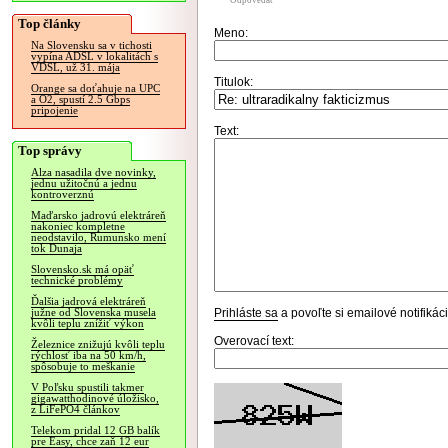
Odpovedať
Top články
Meno:
Na Slovensku sa v tichosti
vypína ADSL v lokalitách s
VDSL, už 31. mája
Titulok:
Orange sa doťahuje na UPC
a O2, spustí 2.5 Gbps
pripojenie
Text:
Top správy
Alza nasadila dve novinky,
jednu užitočnú a jednu
kontroverznú
Maďarsko jadrovú elektráreň
nakoniec kompletne
neodstavilo, Rumunsko mení
tok Dunaja
Slovensko.sk má opäť
technické problémy
Ďalšia jadrová elektráreň
Prihláste sa
a povoľte si emailové notifiká
južne od Slovenska musela
kvôli teplu znížiť výkon
Overovací text:
Železnice znižujú kvôli teplu
rýchlosť iba na 50 km/h,
spôsobuje to meškanie
V Poľsku spustili takmer
gigawatthodinové úložisko,
z LiFePO4 článkov
Telekom pridal 12 GB balík
pre Easy, chce zaň 12 eur