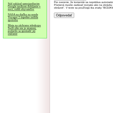
Pre overenie, že komentár sa nepridáva automatizov
Súd zakázal samojazdiacim
Písmená musíte zadávať rovnako ako na obrázku veľk
Google taxíkom dobíjanie v
obrázok". V texte sa používajú iba znaky "BC
noci, rušili obyvateľov
NASA na diaľku na sonde
Voyager 2 úspešne znížila
spotrebu
Misia na záchranu teleskopu
Swift ešte nie je stratená,
podarilo sa spomaliť jej
otáčanie