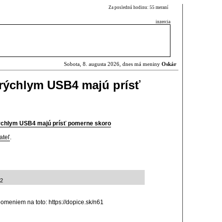
Za poslednú hodinu: 55 meraní
inzercia
Sobota, 8. augusta 2026, dnes má meniny
Oskár
 rýchlym USB4 majú prísť
ýchlym USB4 majú prísť pomerne skoro
ateľ
.
22
 spomeniem na toto: https://dopice.sk/n61